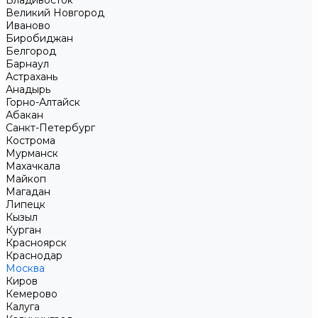
Владивосток
Великий Новгород
Иваново
Биробиджан
Белгород
Барнаул
Астрахань
Анадырь
Горно-Алтайск
Абакан
Санкт-Петербург
Кострома
Мурманск
Махачкала
Майкоп
Магадан
Липецк
Кызыл
Курган
Красноярск
Краснодар
Москва
Киров
Кемерово
Калуга