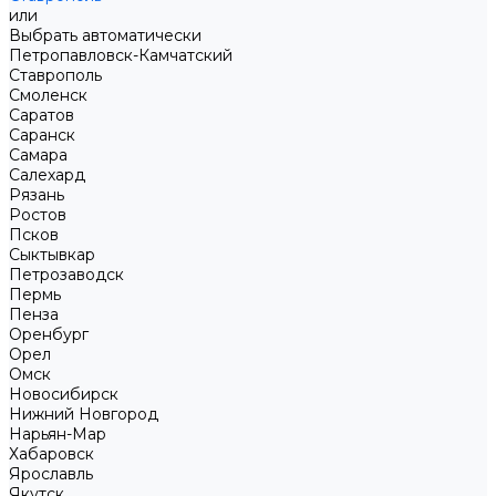
или
Выбрать автоматически
Петропавловск-Камчатский
Ставрополь
Смоленск
Саратов
Саранск
Самара
Салехард
Рязань
Ростов
Псков
Сыктывкар
Петрозаводск
Пермь
Пенза
Оренбург
Орел
Омск
Новосибирск
Нижний Новгород
Нарьян-Мар
Хабаровск
Ярославль
Якутск