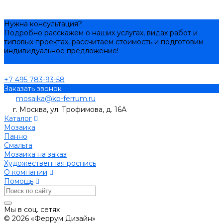
Нужна консультация?
Подробно расскажем о наших услугах, видах работ и
типовых проектах, рассчитаем стоимость и подготовим
индивидуальное предложение!
Задать вопрос
+7 495 783-93-58
Заказать звонок
mosaika@kb-ferrum.ru
г. Москва, ул. Трофимова, д. 16А
Каталог
Мозаика
Панно
Смальта
Мозаика на заказ
Художественная роспись
О компании
Помощь
Мы в соц. сетях
© 2026 «Феррум Дизайн»