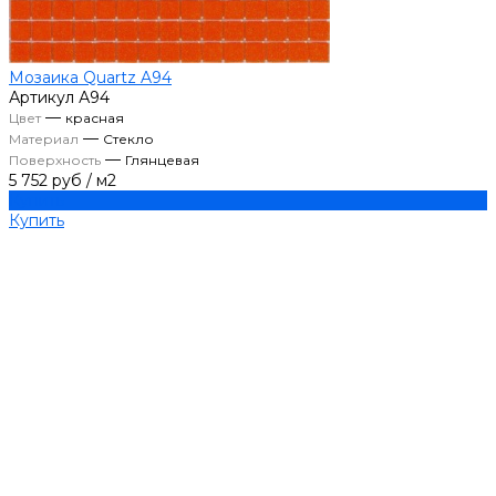
Мозаика Quartz A94
Артикул
А94
—
Цвет
красная
—
Материал
Стекло
—
Поверхность
Глянцевая
5 752 руб
/
м2
Купить
Купить