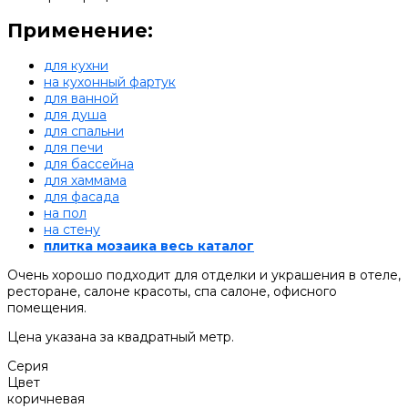
Применение:
для кухни
на кухонный фартук
для ванной
для душа
для спальни
для печи
для бассейна
для хаммама
для фасада
на пол
на стену
плитка мозаика весь каталог
Очень хорошо подходит для отделки и украшения в отеле,
ресторане, салоне красоты, спа салоне, офисного
помещения.
Цена указана за квадратный метр.
Серия
Цвет
коричневая