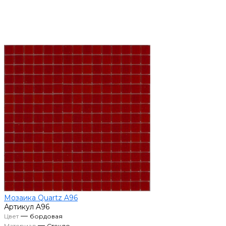
Мозаика Quartz A96
Артикул
A96
—
Цвет
бордовая
—
Материал
Стекло