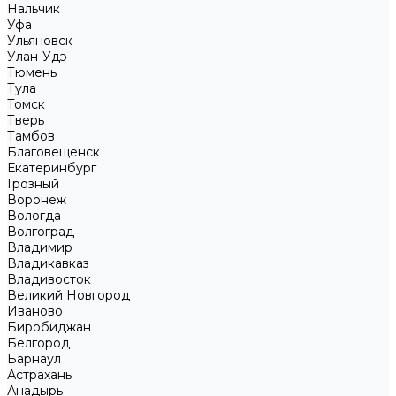
Нальчик
Уфа
Ульяновск
Улан-Удэ
Тюмень
Тула
Томск
Тверь
Тамбов
Благовещенск
Екатеринбург
Грозный
Воронеж
Вологда
Волгоград
Владимир
Владикавказ
Владивосток
Великий Новгород
Иваново
Биробиджан
Белгород
Барнаул
Астрахань
Анадырь