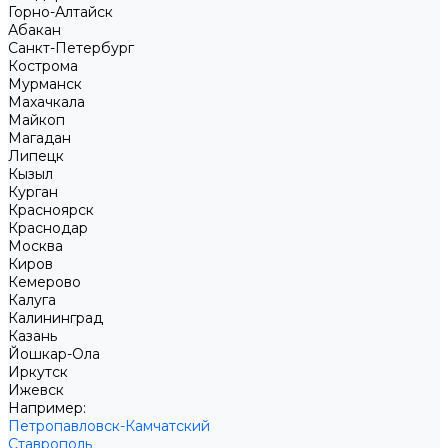
Горно-Алтайск
Абакан
Санкт-Петербург
Кострома
Мурманск
Махачкала
Майкоп
Магадан
Липецк
Кызыл
Курган
Красноярск
Краснодар
Москва
Киров
Кемерово
Калуга
Калининград
Казань
Йошкар-Ола
Иркутск
Ижевск
Например:
Петропавловск-Камчатский
Ставрополь