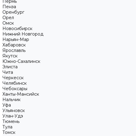
Пермь
Пенза
Оренбург
Орел
Омск
Новосибирск
Нижний Новгород
Нарьян-Мар
Хабаровск
Ярославль
Якутск
Южно-Сахалинск
Элиста
Чита
Черкесск
Челябинск
Чебоксары
Ханты-Мансийск
Нальчик
Уфа
Ульяновск
Улан-Удэ
Тюмень
Тула
Томск