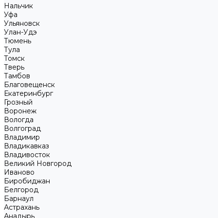
Нальчик
Уфа
Ульяновск
Улан-Удэ
Тюмень
Тула
Томск
Тверь
Тамбов
Благовещенск
Екатеринбург
Грозный
Воронеж
Вологда
Волгоград
Владимир
Владикавказ
Владивосток
Великий Новгород
Иваново
Биробиджан
Белгород
Барнаул
Астрахань
Анадырь