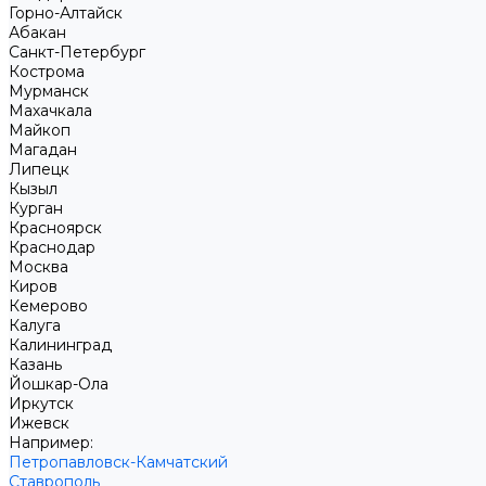
Горно-Алтайск
Абакан
Санкт-Петербург
Кострома
Мурманск
Махачкала
Майкоп
Магадан
Липецк
Кызыл
Курган
Красноярск
Краснодар
Москва
Киров
Кемерово
Калуга
Калининград
Казань
Йошкар-Ола
Иркутск
Ижевск
Например:
Петропавловск-Камчатский
Ставрополь