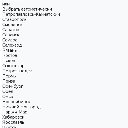
или
Выбрать автоматически
Петропавловск-Камчатский
Ставрополь
Смоленск
Саратов
Саранск
Самара
Салехард
Рязань
Ростов
Псков
Сыктывкар
Петрозаводск
Пермь
Пенза
Оренбург
Орел
Омск
Новосибирск
Нижний Новгород
Нарьян-Мар
Хабаровск
Ярославль
Якутск