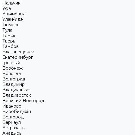
Нальчик
Уфа
Ульяновск
Улан-Удэ
Тюмень
Тула
Томск
Тверь
Тамбов
Благовещенск
Екатеринбург
Грозный
Воронеж
Вологда
Волгоград
Владимир
Владикавказ
Владивосток
Великий Новгород
Иваново
Биробиджан
Белгород
Барнаул
Астрахань
Анадырь