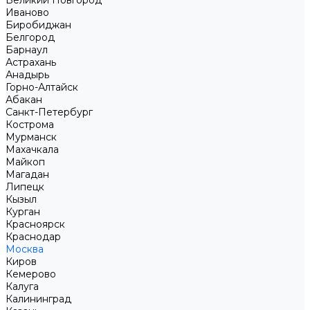
Великий Новгород
Иваново
Биробиджан
Белгород
Барнаул
Астрахань
Анадырь
Горно-Алтайск
Абакан
Санкт-Петербург
Кострома
Мурманск
Махачкала
Майкоп
Магадан
Липецк
Кызыл
Курган
Красноярск
Краснодар
Москва
Киров
Кемерово
Калуга
Калининград