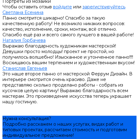
Портреты из мозаики
Чтобы оставить отзыв
войдите
или
зарегистрируйтесь
Светлана Есенина
Панно смотрится шикарно! Спасибо за такую
качественную работу! Не возникло никаких вопросов:
качество, исполнение, сроки, монтаж, всё отлично.
Спасибо ещё раз и всего самого лучшего в вашей работе!
Наталия Горбачева
Выражаю благодарность художникам мастерской!
Девушки просто молодцы! проект не простой, но
получилось волшебно! Изысканное и утонченное панно!!!!
Восхищаюсь вашим терпением и художественным вкусом!
Станислав Евгеньев
Это наше второе панно от мастерской Феррум Дизайн. В
интерьере смотрится очень красиво. Даже не
представляю сколько проделано работы - собрать из
кусочков целую картину! Выражаю благодарность всем
мастерам. Это произведение искусства теперь украшает
нашу гостиную.
Нужна консультация?
Подробно расскажем о наших услугах, видах работ и
типовых проектах, рассчитаем стоимость и подготовим
индивидуальное предложение!