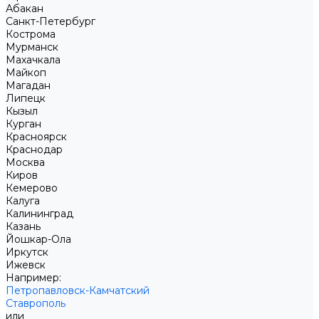
Абакан
Санкт-Петербург
Кострома
Мурманск
Махачкала
Майкоп
Магадан
Липецк
Кызыл
Курган
Красноярск
Краснодар
Москва
Киров
Кемерово
Калуга
Калининград
Казань
Йошкар-Ола
Иркутск
Ижевск
Например:
Петропавловск-Камчатский
Ставрополь
или