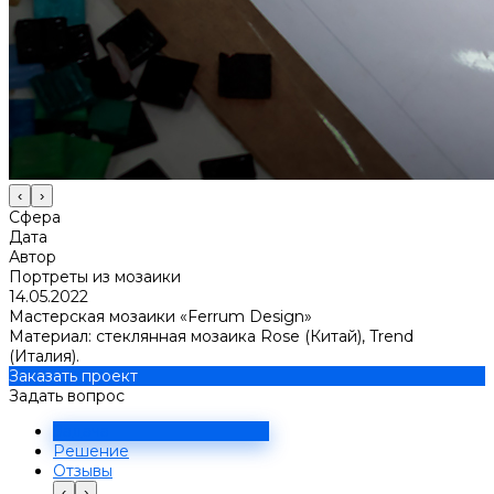
‹
›
Сфера
Дата
Автор
Портреты из мозаики
14.05.2022
Мастерская мозаики «Ferrum Design»
Материал: стеклянная мозаика Rose (Китай), Trend
(Италия).
Заказать проект
Задать вопрос
Задача
Решение
Отзывы
‹
›