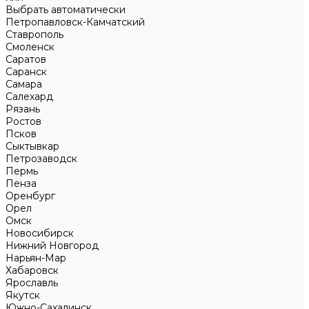
Выбрать автоматически
Петропавловск-Камчатский
Ставрополь
Смоленск
Саратов
Саранск
Самара
Салехард
Рязань
Ростов
Псков
Сыктывкар
Петрозаводск
Пермь
Пенза
Оренбург
Орел
Омск
Новосибирск
Нижний Новгород
Нарьян-Мар
Хабаровск
Ярославль
Якутск
Южно-Сахалинск