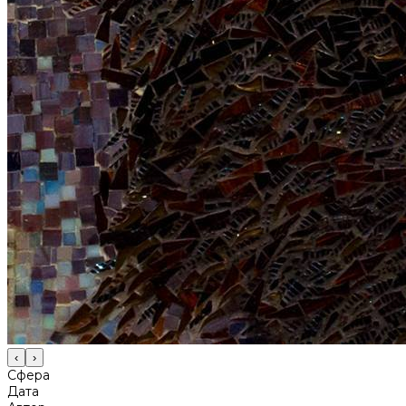
‹
›
Сфера
Дата