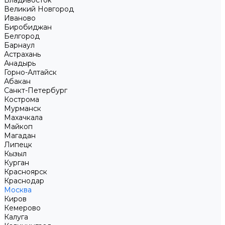
Владивосток
Великий Новгород
Иваново
Биробиджан
Белгород
Барнаул
Астрахань
Анадырь
Горно-Алтайск
Абакан
Санкт-Петербург
Кострома
Мурманск
Махачкала
Майкоп
Магадан
Липецк
Кызыл
Курган
Красноярск
Краснодар
Москва
Киров
Кемерово
Калуга