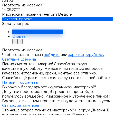
Автор
Портреты из мозаики
14.05.2022
Мастерская мозаики «Ferrum Design»
Заказать проект
Задать вопрос
Решение
Отзывы
‹
›
Портреты из мозаики
Чтобы оставить отзыв
войдите
или
зарегистрируйтесь
Светлана Есенина
Панно смотрится шикарно! Спасибо за такую
качественную работу! Не возникло никаких вопросов:
качество, исполнение, сроки, монтаж, всё отлично.
Спасибо ещё раз и всего самого лучшего в вашей работе!
Наталия Горбачева
Выражаю благодарность художникам мастерской!
Девушки просто молодцы! проект не простой, но
получилось волшебно! Изысканное и утонченное панно!!!!
Восхищаюсь вашим терпением и художественным вкусом!
Станислав Евгеньев
Это наше второе панно от мастерской Феррум Дизайн. В
интерьере смотрится очень красиво. Даже не