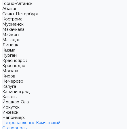
Горно-Алтайск
Абакан
Санкт-Петербург
Кострома
Мурманск
Махачкала
Майкоп
Магадан
Липецк
Кызыл
Курган
Красноярск
Краснодар
Москва
Киров
Кемерово
Калуга
Калининград
Казань
Йошкар-Ола
Иркутск
Ижевск
Например:
Петропавловск-Камчатский
Ставрополь