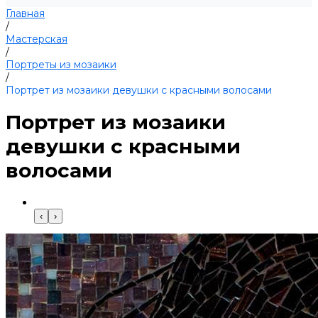
Главная
/
Мастерская
/
Портреты из мозаики
/
Портрет из мозаики девушки с красными волосами
Портрет из мозаики
девушки с красными
волосами
‹
›