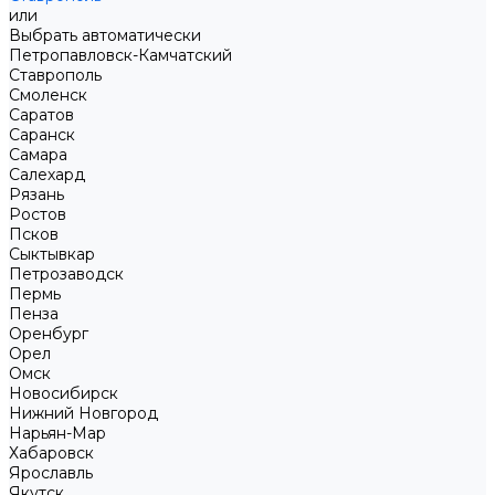
или
Выбрать автоматически
Петропавловск-Камчатский
Ставрополь
Смоленск
Саратов
Саранск
Самара
Салехард
Рязань
Ростов
Псков
Сыктывкар
Петрозаводск
Пермь
Пенза
Оренбург
Орел
Омск
Новосибирск
Нижний Новгород
Нарьян-Мар
Хабаровск
Ярославль
Якутск