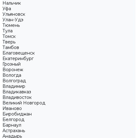
Нальчик
Уфа
Ульяновск
Улан-Удэ
Тюмень
Тула
Томск
Тверь
Тамбов
Благовещенск
Екатеринбург
Грозный
Воронеж
Вологда
Волгоград
Владимир
Владикавказ
Владивосток
Великий Новгород
Иваново
Биробиджан
Белгород
Барнаул
Астрахань
Анадырь