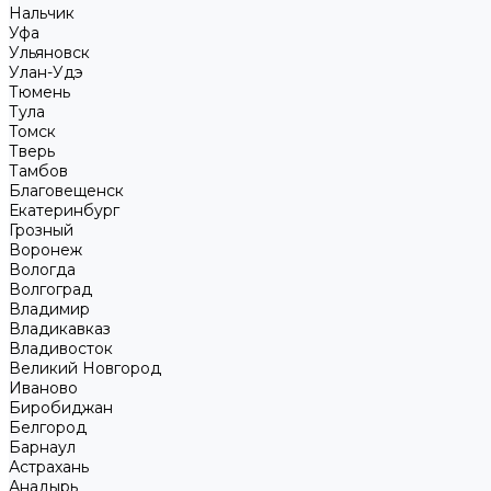
Нальчик
Уфа
Ульяновск
Улан-Удэ
Тюмень
Тула
Томск
Тверь
Тамбов
Благовещенск
Екатеринбург
Грозный
Воронеж
Вологда
Волгоград
Владимир
Владикавказ
Владивосток
Великий Новгород
Иваново
Биробиджан
Белгород
Барнаул
Астрахань
Анадырь