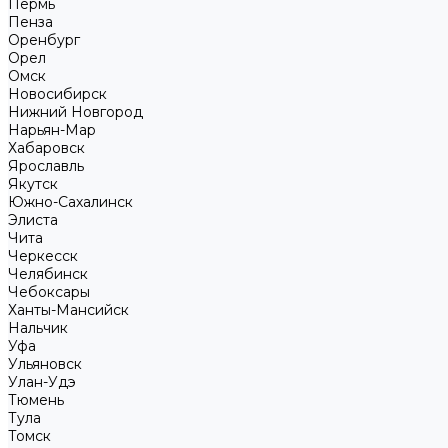
Пермь
Пенза
Оренбург
Орел
Омск
Новосибирск
Нижний Новгород
Нарьян-Мар
Хабаровск
Ярославль
Якутск
Южно-Сахалинск
Элиста
Чита
Черкесск
Челябинск
Чебоксары
Ханты-Мансийск
Нальчик
Уфа
Ульяновск
Улан-Удэ
Тюмень
Тула
Томск