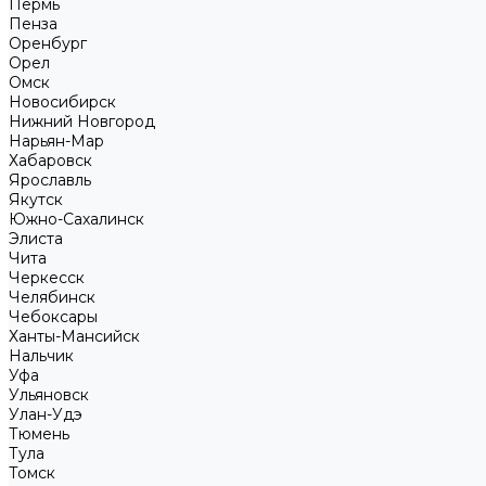
Пермь
Пенза
Оренбург
Орел
Омск
Новосибирск
Нижний Новгород
Нарьян-Мар
Хабаровск
Ярославль
Якутск
Южно-Сахалинск
Элиста
Чита
Черкесск
Челябинск
Чебоксары
Ханты-Мансийск
Нальчик
Уфа
Ульяновск
Улан-Удэ
Тюмень
Тула
Томск