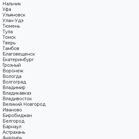
Нальчик
Уфа
Ульяновск
Улан-Удэ
Тюмень
Тула
Томск
Тверь
Тамбов
Благовещенск
Екатеринбург
Грозный
Воронеж
Вологда
Волгоград
Владимир
Владикавказ
Владивосток
Великий Новгород
Иваново
Биробиджан
Белгород
Барнаул
Астрахань
Анадырь