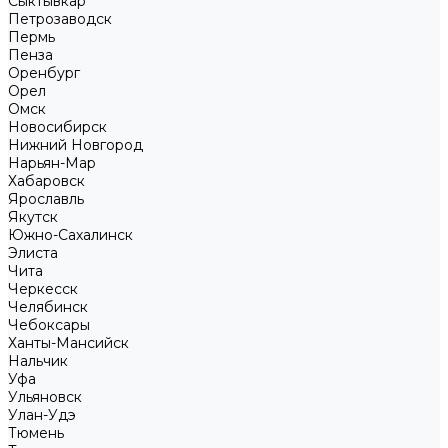
Сыктывкар
Петрозаводск
Пермь
Пенза
Оренбург
Орел
Омск
Новосибирск
Нижний Новгород
Нарьян-Мар
Хабаровск
Ярославль
Якутск
Южно-Сахалинск
Элиста
Чита
Черкесск
Челябинск
Чебоксары
Ханты-Мансийск
Нальчик
Уфа
Ульяновск
Улан-Удэ
Тюмень