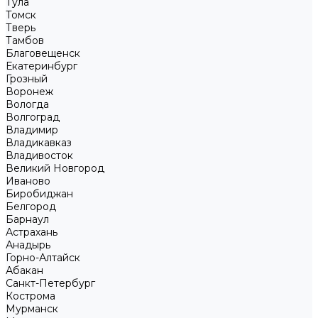
Тула
Томск
Тверь
Тамбов
Благовещенск
Екатеринбург
Грозный
Воронеж
Вологда
Волгоград
Владимир
Владикавказ
Владивосток
Великий Новгород
Иваново
Биробиджан
Белгород
Барнаул
Астрахань
Анадырь
Горно-Алтайск
Абакан
Санкт-Петербург
Кострома
Мурманск