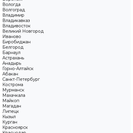
Вологда
Волгоград
Владимир
Владикавказ
Владивосток
Великий Новгород
Иваново
Биробиджан
Белгород
Барнаул
Астрахань
Анадырь
Горно-Алтайск
Абакан
Санкт-Петербург
Кострома
Мурманск
Махачкала
Майкоп
Магадан
Липецк
Кызыл
Курган
Красноярск
Краснодар