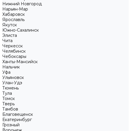
Нижний Новгород
Нарьян-Мар
Хабаровск
Ярославль
Якутск
Южно-Сахалинск
Элиста
Чита
Черкесск
Челябинск
Чебоксары
Ханты-Мансийск
Нальчик
Уфа
Ульяновск
Улан-Удэ
Тюмень
Тула
Томск
Тверь
Тамбов
Благовещенск
Екатеринбург
Грозный
Воронеж