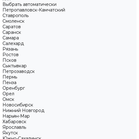
Выбрать автоматически
Петропавловск-Камчатский
Ставрополь
Смоленск
Саратов
Саранск
Самара
Салехард
Рязань
Ростов
Псков
Сыктывкар
Петрозаводск
Пермь
Пенза
Оренбург
Орел
Омск
Новосибирск
Нижний Новгород
Нарьян-Мар
Хабаровск
Ярославль
Якутск
Южно-Сахалинск