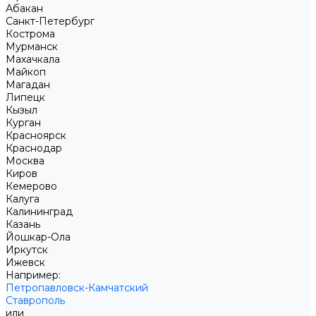
Абакан
Санкт-Петербург
Кострома
Мурманск
Махачкала
Майкоп
Магадан
Липецк
Кызыл
Курган
Красноярск
Краснодар
Москва
Киров
Кемерово
Калуга
Калининград
Казань
Йошкар-Ола
Иркутск
Ижевск
Например:
Петропавловск-Камчатский
Ставрополь
или