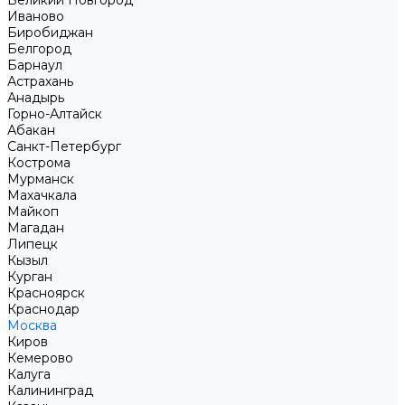
Великий Новгород
Иваново
Биробиджан
Белгород
Барнаул
Астрахань
Анадырь
Горно-Алтайск
Абакан
Санкт-Петербург
Кострома
Мурманск
Махачкала
Майкоп
Магадан
Липецк
Кызыл
Курган
Красноярск
Краснодар
Москва
Киров
Кемерово
Калуга
Калининград