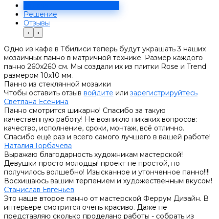
Задача
Решение
Отзывы
‹
›
Одно из кафе в Тбилиси теперь будут украшать 3 наших
мозаичных панно в матричной технике. Размер каждого
панно 260х260 см. Мы создали их из плитки Rose и Trend
размером 10х10 мм.
Панно из стеклянной мозаики
Чтобы оставить отзыв
войдите
или
зарегистрируйтесь
Светлана Есенина
Панно смотрится шикарно! Спасибо за такую
качественную работу! Не возникло никаких вопросов:
качество, исполнение, сроки, монтаж, всё отлично.
Спасибо ещё раз и всего самого лучшего в вашей работе!
Наталия Горбачева
Выражаю благодарность художникам мастерской!
Девушки просто молодцы! проект не простой, но
получилось волшебно! Изысканное и утонченное панно!!!!
Восхищаюсь вашим терпением и художественным вкусом!
Станислав Евгеньев
Это наше второе панно от мастерской Феррум Дизайн. В
интерьере смотрится очень красиво. Даже не
представляю сколько проделано работы - собрать из