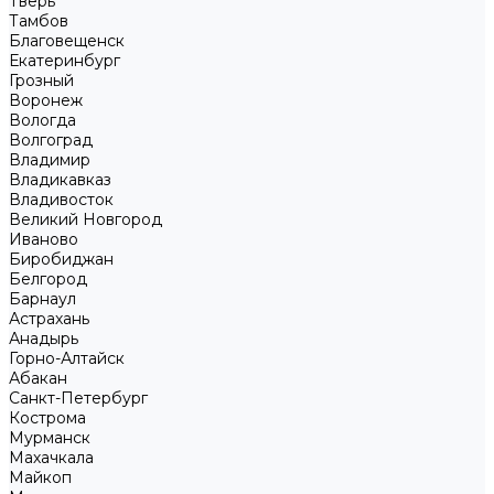
Тверь
Тамбов
Благовещенск
Екатеринбург
Грозный
Воронеж
Вологда
Волгоград
Владимир
Владикавказ
Владивосток
Великий Новгород
Иваново
Биробиджан
Белгород
Барнаул
Астрахань
Анадырь
Горно-Алтайск
Абакан
Санкт-Петербург
Кострома
Мурманск
Махачкала
Майкоп