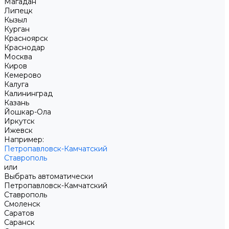
Магадан
Липецк
Кызыл
Курган
Красноярск
Краснодар
Москва
Киров
Кемерово
Калуга
Калининград
Казань
Йошкар-Ола
Иркутск
Ижевск
Например:
Петропавловск-Камчатский
Ставрополь
или
Выбрать автоматически
Петропавловск-Камчатский
Ставрополь
Смоленск
Саратов
Саранск