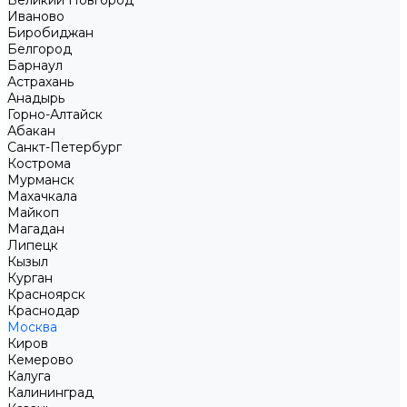
Великий Новгород
Иваново
Биробиджан
Белгород
Барнаул
Астрахань
Анадырь
Горно-Алтайск
Абакан
Санкт-Петербург
Кострома
Мурманск
Махачкала
Майкоп
Магадан
Липецк
Кызыл
Курган
Красноярск
Краснодар
Москва
Киров
Кемерово
Калуга
Калининград