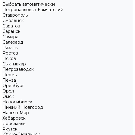
Выбрать автоматически
Петропавловск-Камчатский
Ставрополь
Смоленск
Саратов
Саранск
Самара
Салехард
Рязань
Ростов
Псков
Сыктывкар
Петрозаводск
Пермь
Пенза
Оренбург
Орел
Омск
Новосибирск
Нижний Новгород
Нарьян-Мар
Хабаровск
Ярославль
Якутск
Южно-Сахалинск