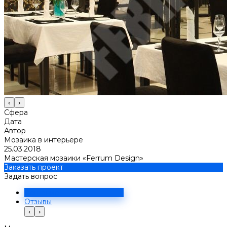
‹
›
Сфера
Дата
Автор
Мозаика в интерьере
25.03.2018
Мастерская мозаики «Ferrum Design»
Заказать проект
Задать вопрос
Решение
Отзывы
‹
›