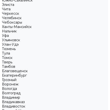
Южно-Сахалинск
Элиста
Чита
Черкесск
Челябинск
Чебоксары
Ханты-Мансийск
Нальчик
Уфа
Ульяновск
Улан-Удэ
Тюмень
Тула
Томск
Тверь
Тамбов
Благовещенск
Екатеринбург
Грозный
Воронеж
Вологда
Волгоград
Владимир
Владикавказ
Владивосток