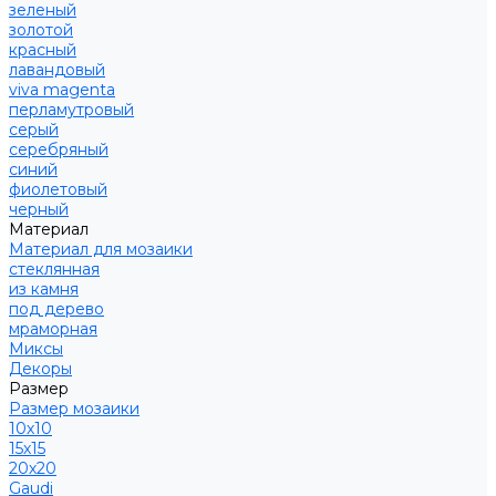
зеленый
золотой
красный
лавандовый
viva magenta
перламутровый
серый
серебряный
синий
фиолетовый
черный
Материал
Материал для мозаики
стеклянная
из камня
под дерево
мраморная
Миксы
Декоры
Размер
Размер мозаики
10х10
15х15
20х20
Gaudi