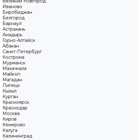
Великий Новгород
Иваново
Биробиджан
Белгород
Барнаул
Астрахань
Анадырь
Горно-Алтайск
Абакан
Санкт-Петербург
Кострома
Мурманск
Махачкала
Майкоп
Магадан
Липецк
Кызыл
Курган
Красноярск
Краснодар
Москва
Киров
Кемерово
Калуга
Калининград