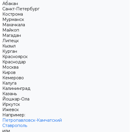
Абакан
Санкт-Петербург
Кострома
Мурманск
Махачкала
Майкоп
Магадан
Липецк
Кызыл
Курган
Красноярск
Краснодар
Москва
Киров
Кемерово
Калуга
Калининград
Казань
Йошкар-Ола
Иркутск
Ижевск
Например:
Петропавловск-Камчатский
Ставрополь
или