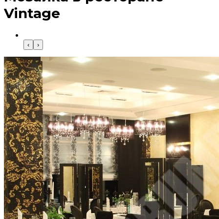
Vintage
‹
›