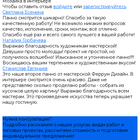
Мозаика в интерьере
Чтобы оставить отзыв
войдите
или
зарегистрируйтесь
Светлана Есенина
Панно смотрится шикарно! Спасибо за такую
качественную работу! Не возникло никаких вопросов:
качество, исполнение, сроки, монтаж, всё отлично.
Спасибо ещё раз и всего самого лучшего в вашей работе!
Наталия Горбачева
Выражаю благодарность художникам мастерской!
Девушки просто молодцы! проект не простой, но
получилось волшебно! Изысканное и утонченное панно!!!!
Восхищаюсь вашим терпением и художественным вкусом!
Станислав Евгеньев
Это наше второе панно от мастерской Феррум Дизайн. В
интерьере смотрится очень красиво. Даже не
представляю сколько проделано работы - собрать из
кусочков целую картину! Выражаю благодарность всем
мастерам. Это произведение искусства теперь украшает
нашу гостиную.
Нужна консультация?
Подробно расскажем о наших услугах, видах работ и
типовых проектах, рассчитаем стоимость и подготовим
индивидуальное предложение!