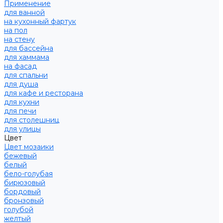
Применение
для ванной
на кухонный фартук
на пол
на стену
для бассейна
для хаммама
на фасад
для спальни
для душа
для кафе и ресторана
для кухни
для печи
для столешниц
для улицы
Цвет
Цвет мозаики
бежевый
белый
бело-голубая
бирюзовый
бордовый
бронзовый
голубой
желтый