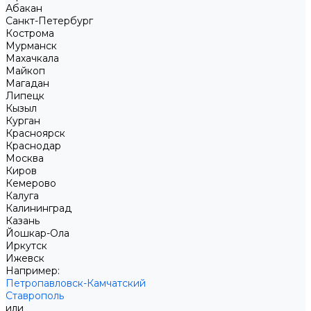
Абакан
Санкт-Петербург
Кострома
Мурманск
Махачкала
Майкоп
Магадан
Липецк
Кызыл
Курган
Красноярск
Краснодар
Москва
Киров
Кемерово
Калуга
Калининград
Казань
Йошкар-Ола
Иркутск
Ижевск
Например:
Петропавловск-Камчатский
Ставрополь
или