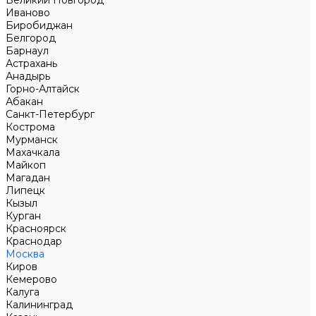
Великий Новгород
Иваново
Биробиджан
Белгород
Барнаул
Астрахань
Анадырь
Горно-Алтайск
Абакан
Санкт-Петербург
Кострома
Мурманск
Махачкала
Майкоп
Магадан
Липецк
Кызыл
Курган
Красноярск
Краснодар
Москва
Киров
Кемерово
Калуга
Калининград