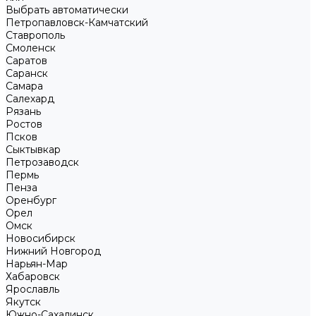
Выбрать автоматически
Петропавловск-Камчатский
Ставрополь
Смоленск
Саратов
Саранск
Самара
Салехард
Рязань
Ростов
Псков
Сыктывкар
Петрозаводск
Пермь
Пенза
Оренбург
Орел
Омск
Новосибирск
Нижний Новгород
Нарьян-Мар
Хабаровск
Ярославль
Якутск
Южно-Сахалинск