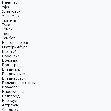
Нальчик
Уфа
Ульяновск
Улан-Удэ
Тюмень
Тула
Томск
Тверь
Тамбов
Благовещенск
Екатеринбург
Грозный
Воронеж
Вологда
Волгоград
Владимир
Владикавказ
Владивосток
Великий Новгород
Иваново
Биробиджан
Белгород
Барнаул
Астрахань
Анадырь