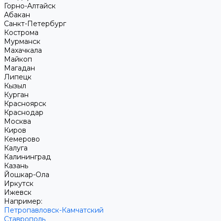
Горно-Алтайск
Абакан
Санкт-Петербург
Кострома
Мурманск
Махачкала
Майкоп
Магадан
Липецк
Кызыл
Курган
Красноярск
Краснодар
Москва
Киров
Кемерово
Калуга
Калининград
Казань
Йошкар-Ола
Иркутск
Ижевск
Например:
Петропавловск-Камчатский
Ставрополь