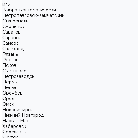
или
Выбрать автоматически
Петропавловск-Камчатский
Ставрополь
Смоленск
Саратов
Саранск
Самара
Салехард
Рязань
Ростов
Псков
Сыктывкар
Петрозаводск
Пермь
Пенза
Оренбург
Орел
Омск
Новосибирск
Нижний Новгород
Нарьян-Мар
Хабаровск
Ярославль
Якутск