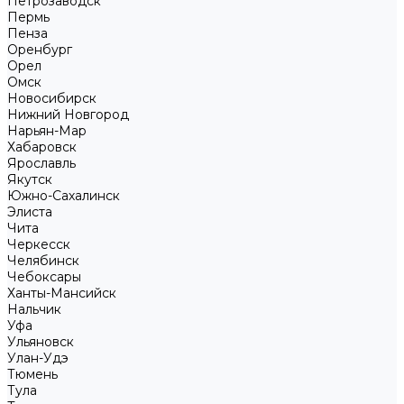
Петрозаводск
Пермь
Пенза
Оренбург
Орел
Омск
Новосибирск
Нижний Новгород
Нарьян-Мар
Хабаровск
Ярославль
Якутск
Южно-Сахалинск
Элиста
Чита
Черкесск
Челябинск
Чебоксары
Ханты-Мансийск
Нальчик
Уфа
Ульяновск
Улан-Удэ
Тюмень
Тула