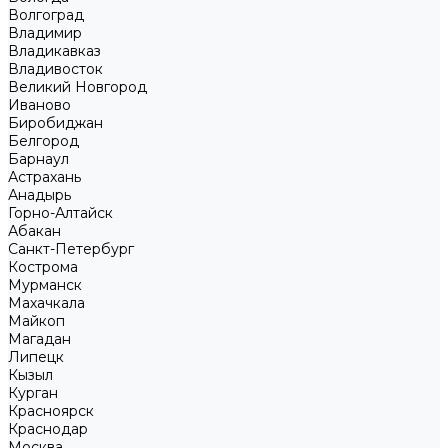
Волгоград
Владимир
Владикавказ
Владивосток
Великий Новгород
Иваново
Биробиджан
Белгород
Барнаул
Астрахань
Анадырь
Горно-Алтайск
Абакан
Санкт-Петербург
Кострома
Мурманск
Махачкала
Майкоп
Магадан
Липецк
Кызыл
Курган
Красноярск
Краснодар
Москва