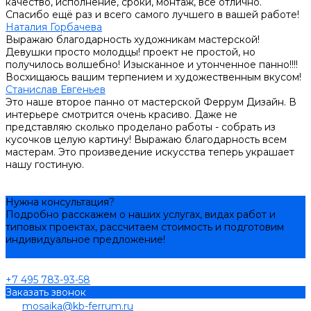
качество, исполнение, сроки, монтаж, всё отлично.
Спасибо ещё раз и всего самого лучшего в вашей работе!
Наталия Горбачева
Выражаю благодарность художникам мастерской!
Девушки просто молодцы! проект не простой, но
получилось волшебно! Изысканное и утонченное панно!!!!
Восхищаюсь вашим терпением и художественным вкусом!
Станислав Евгеньев
Это наше второе панно от мастерской Феррум Дизайн. В
интерьере смотрится очень красиво. Даже не
представляю сколько проделано работы - собрать из
кусочков целую картину! Выражаю благодарность всем
мастерам. Это произведение искусства теперь украшает
нашу гостиную.
Нужна консультация?
Подробно расскажем о наших услугах, видах работ и
типовых проектах, рассчитаем стоимость и подготовим
индивидуальное предложение!
Задать вопрос
+7 495 783-93-58
Заказать звонок
mosaika@kb-ferrum.ru