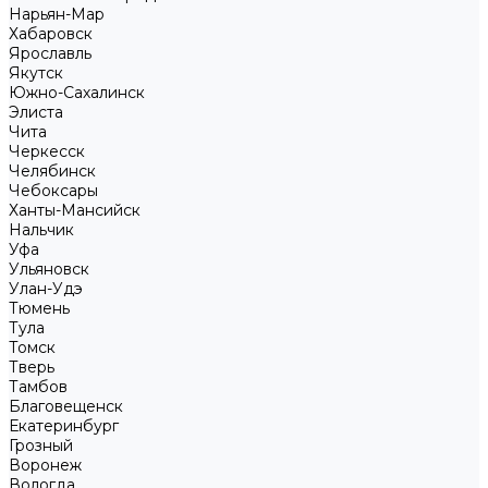
Нарьян-Мар
Хабаровск
Ярославль
Якутск
Южно-Сахалинск
Элиста
Чита
Черкесск
Челябинск
Чебоксары
Ханты-Мансийск
Нальчик
Уфа
Ульяновск
Улан-Удэ
Тюмень
Тула
Томск
Тверь
Тамбов
Благовещенск
Екатеринбург
Грозный
Воронеж
Вологда