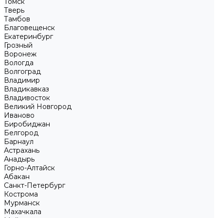
Томск
Тверь
Тамбов
Благовещенск
Екатеринбург
Грозный
Воронеж
Вологда
Волгоград
Владимир
Владикавказ
Владивосток
Великий Новгород
Иваново
Биробиджан
Белгород
Барнаул
Астрахань
Анадырь
Горно-Алтайск
Абакан
Санкт-Петербург
Кострома
Мурманск
Махачкала