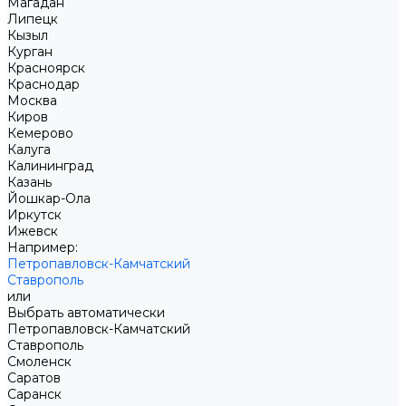
Магадан
Липецк
Кызыл
Курган
Красноярск
Краснодар
Москва
Киров
Кемерово
Калуга
Калининград
Казань
Йошкар-Ола
Иркутск
Ижевск
Например:
Петропавловск-Камчатский
Ставрополь
или
Выбрать автоматически
Петропавловск-Камчатский
Ставрополь
Смоленск
Саратов
Саранск