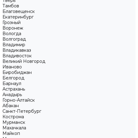
Тверь
Тамбов
Благовещенск
Екатеринбург
Грозный
Воронеж
Вологда
Волгоград
Владимир
Владикавказ
Владивосток
Великий Новгород
Иваново
Биробиджан
Белгород
Барнаул
Астрахань
Анадырь
Горно-Алтайск
Абакан
Санкт-Петербург
Кострома
Мурманск
Махачкала
Майкоп