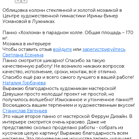
Облицовка колонн стеклянной и золотой мозаикой в
Центре художественной гимнастики Ирины-Винер
Усмановой в Лужниках.
Панно «Хохлома» в парадном холле. Общая площадь – 170
м².
Мозаика в интерьере
Чтобы оставить отзыв
войдите
или
зарегистрируйтесь
Светлана Есенина
Панно смотрится шикарно! Спасибо за такую
качественную работу! Не возникло никаких вопросов:
качество, исполнение, сроки, монтаж, всё отлично.
Спасибо ещё раз и всего самого лучшего в вашей работе!
Наталия Горбачева
Выражаю благодарность художникам мастерской!
Девушки просто молодцы! проект не простой, но
получилось волшебно! Изысканное и утонченное панно!!!!
Восхищаюсь вашим терпением и художественным вкусом!
Станислав Евгеньев
Это наше второе панно от мастерской Феррум Дизайн. В
интерьере смотрится очень красиво. Даже не
представляю сколько проделано работы - собрать из
кусочков целую картину! Выражаю благодарность всем
мастерам. Это произведение искусства теперь украшает