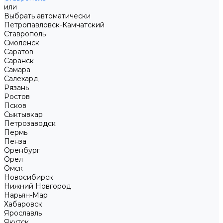
или
Выбрать автоматически
Петропавловск-Камчатский
Ставрополь
Смоленск
Саратов
Саранск
Самара
Салехард
Рязань
Ростов
Псков
Сыктывкар
Петрозаводск
Пермь
Пенза
Оренбург
Орел
Омск
Новосибирск
Нижний Новгород
Нарьян-Мар
Хабаровск
Ярославль
Якутск