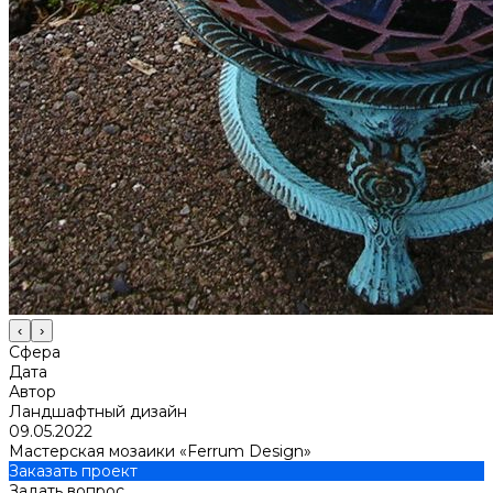
‹
›
Сфера
Дата
Автор
Ландшафтный дизайн
09.05.2022
Мастерская мозаики «Ferrum Design»
Заказать проект
Задать вопрос