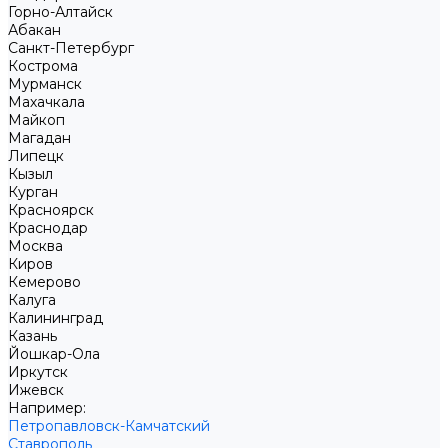
Горно-Алтайск
Абакан
Санкт-Петербург
Кострома
Мурманск
Махачкала
Майкоп
Магадан
Липецк
Кызыл
Курган
Красноярск
Краснодар
Москва
Киров
Кемерово
Калуга
Калининград
Казань
Йошкар-Ола
Иркутск
Ижевск
Например:
Петропавловск-Камчатский
Ставрополь