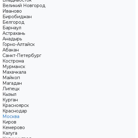
Владивосток
Великий Новгород
Иваново
Биробиджан
Белгород
Барнаул
Астрахань
Анадырь
Горно-Алтайск
Абакан
Санкт-Петербург
Кострома
Мурманск
Махачкала
Майкоп
Магадан
Липецк
Кызыл
Курган
Красноярск
Краснодар
Москва
Киров
Кемерово
Калуга