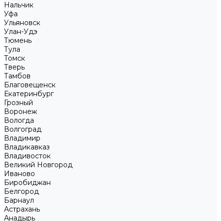
Нальчик
Уфа
Ульяновск
Улан-Удэ
Тюмень
Тула
Томск
Тверь
Тамбов
Благовещенск
Екатеринбург
Грозный
Воронеж
Вологда
Волгоград
Владимир
Владикавказ
Владивосток
Великий Новгород
Иваново
Биробиджан
Белгород
Барнаул
Астрахань
Анадырь