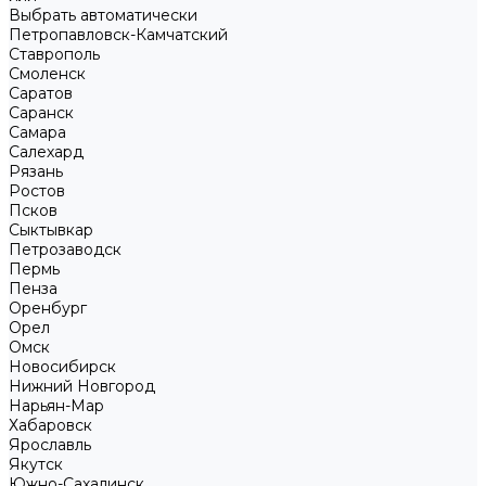
Выбрать автоматически
Петропавловск-Камчатский
Ставрополь
Смоленск
Саратов
Саранск
Самара
Салехард
Рязань
Ростов
Псков
Сыктывкар
Петрозаводск
Пермь
Пенза
Оренбург
Орел
Омск
Новосибирск
Нижний Новгород
Нарьян-Мар
Хабаровск
Ярославль
Якутск
Южно-Сахалинск