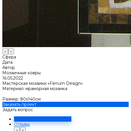
‹
›
Сфера
Дата
Автор
Мозаичные ковры
16.05.2022
Мастерская мозаики «Ferrum Design»
Материал: мраморная мозаика
Размер: 80х140см
Заказать проект
Задать вопрос
Решение
Отзывы
‹
›