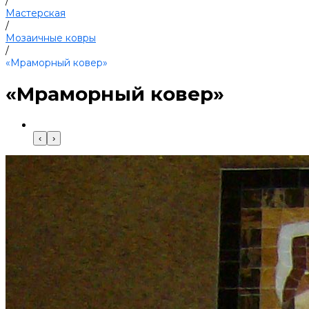
/
Мастерская
/
Мозаичные ковры
/
«Мраморный ковер»
«Мраморный ковер»
‹
›