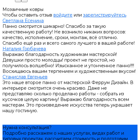
Мозаичные ковры
Чтобы оставить отзыв
войдите
или
зарегистрируйтесь
Светлана Есенина
Панно смотрится шикарно! Спасибо за такую
качественную работу! Не возникло никаких вопросов:
качество, исполнение, сроки, монтаж, всё отлично.
Спасибо ещё раз и всего самого лучшего в вашей работе!
Наталия Горбачева
Выражаю благодарность художникам мастерской!
Девушки просто молодцы! проект не простой, но
получилось волшебно! Изысканное и утонченное панно!!!!
Восхищаюсь вашим терпением и художественным вкусом!
Станислав Евгеньев
Это наше второе панно от мастерской Феррум Дизайн. В
интерьере смотрится очень красиво. Даже не
представляю сколько проделано работы - собрать из
кусочков целую картину! Выражаю благодарность всем
мастерам. Это произведение искусства теперь украшает
нашу гостиную.
Нужна консультация?
Подробно расскажем о наших услугах, видах работ и
типовых проектах, рассчитаем стоимость и подготовим