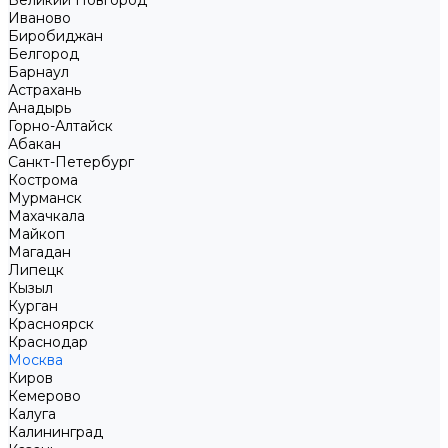
Великий Новгород
Иваново
Биробиджан
Белгород
Барнаул
Астрахань
Анадырь
Горно-Алтайск
Абакан
Санкт-Петербург
Кострома
Мурманск
Махачкала
Майкоп
Магадан
Липецк
Кызыл
Курган
Красноярск
Краснодар
Москва
Киров
Кемерово
Калуга
Калининград