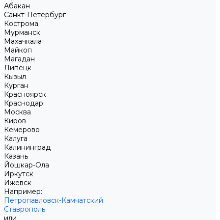
Абакан
Санкт-Петербург
Кострома
Мурманск
Махачкала
Майкоп
Магадан
Липецк
Кызыл
Курган
Красноярск
Краснодар
Москва
Киров
Кемерово
Калуга
Калининград
Казань
Йошкар-Ола
Иркутск
Ижевск
Например:
Петропавловск-Камчатский
Ставрополь
или