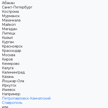
Абакан
Санкт-Петербург
Кострома
Мурманск
Махачкала
Майкоп
Магадан
Липецк
Кызыл
Курган
Красноярск
Краснодар
Москва
Киров
Кемерово
Калуга
Калининград
Казань
Йошкар-Ола
Иркутск
Ижевск
Например:
Петропавловск-Камчатский
Ставрополь
или