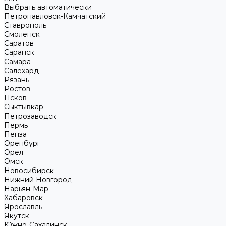
Выбрать автоматически
Петропавловск-Камчатский
Ставрополь
Смоленск
Саратов
Саранск
Самара
Салехард
Рязань
Ростов
Псков
Сыктывкар
Петрозаводск
Пермь
Пенза
Оренбург
Орел
Омск
Новосибирск
Нижний Новгород
Нарьян-Мар
Хабаровск
Ярославль
Якутск
Южно-Сахалинск