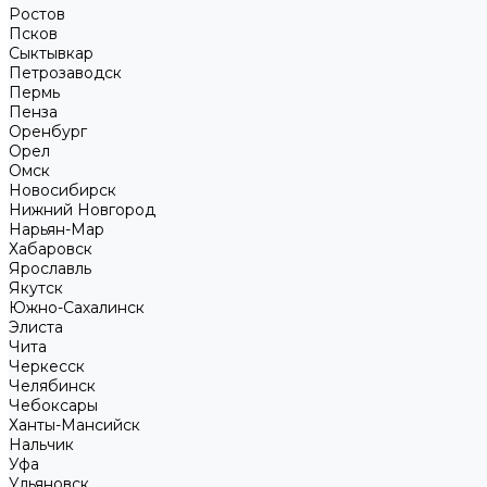
Ростов
Псков
Сыктывкар
Петрозаводск
Пермь
Пенза
Оренбург
Орел
Омск
Новосибирск
Нижний Новгород
Нарьян-Мар
Хабаровск
Ярославль
Якутск
Южно-Сахалинск
Элиста
Чита
Черкесск
Челябинск
Чебоксары
Ханты-Мансийск
Нальчик
Уфа
Ульяновск