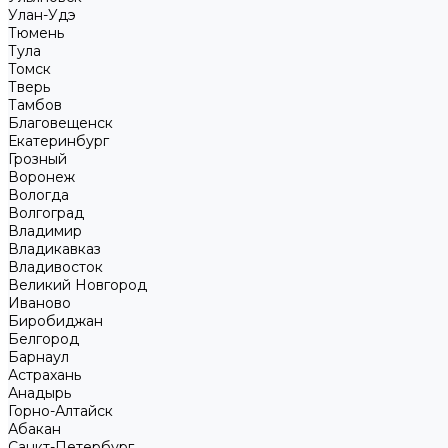
Улан-Удэ
Тюмень
Тула
Томск
Тверь
Тамбов
Благовещенск
Екатеринбург
Грозный
Воронеж
Вологда
Волгоград
Владимир
Владикавказ
Владивосток
Великий Новгород
Иваново
Биробиджан
Белгород
Барнаул
Астрахань
Анадырь
Горно-Алтайск
Абакан
Санкт-Петербург