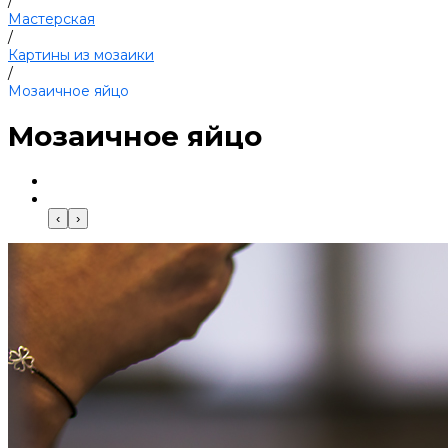
/
Мастерская
/
Картины из мозаики
/
Мозаичное яйцо
Мозаичное яйцо
‹
›