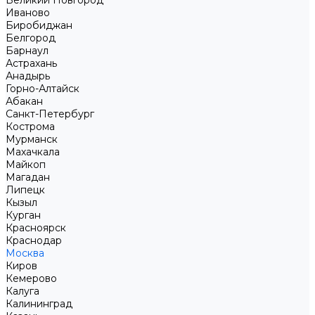
Великий Новгород
Иваново
Биробиджан
Белгород
Барнаул
Астрахань
Анадырь
Горно-Алтайск
Абакан
Санкт-Петербург
Кострома
Мурманск
Махачкала
Майкоп
Магадан
Липецк
Кызыл
Курган
Красноярск
Краснодар
Москва
Киров
Кемерово
Калуга
Калининград