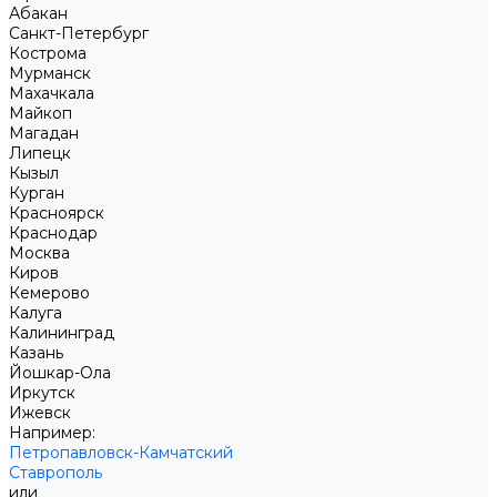
Абакан
Санкт-Петербург
Кострома
Мурманск
Махачкала
Майкоп
Магадан
Липецк
Кызыл
Курган
Красноярск
Краснодар
Москва
Киров
Кемерово
Калуга
Калининград
Казань
Йошкар-Ола
Иркутск
Ижевск
Например:
Петропавловск-Камчатский
Ставрополь
или