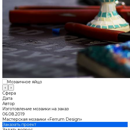
‹
›
Сфера
Дата
Автор
Изготовление мозаики на заказ
06.08.2019
Мастерская мозаики «Ferrum Design»
Заказать проект
Задать вопрос