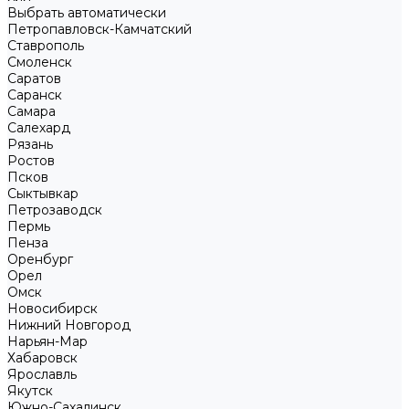
Выбрать автоматически
Петропавловск-Камчатский
Ставрополь
Смоленск
Саратов
Саранск
Самара
Салехард
Рязань
Ростов
Псков
Сыктывкар
Петрозаводск
Пермь
Пенза
Оренбург
Орел
Омск
Новосибирск
Нижний Новгород
Нарьян-Мар
Хабаровск
Ярославль
Якутск
Южно-Сахалинск