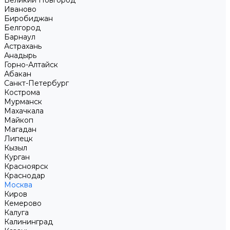
Великий Новгород
Иваново
Биробиджан
Белгород
Барнаул
Астрахань
Анадырь
Горно-Алтайск
Абакан
Санкт-Петербург
Кострома
Мурманск
Махачкала
Майкоп
Магадан
Липецк
Кызыл
Курган
Красноярск
Краснодар
Москва
Киров
Кемерово
Калуга
Калининград