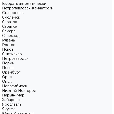
Выбрать автоматически
Петропавловск-Камчатский
Ставрополь
Смоленск
Саратов
Саранск
Самара
Салехард
Рязань
Ростов
Псков
Сыктывкар
Петрозаводск
Пермь
Пенза
Оренбург
Орел
Омск
Новосибирск
Нижний Новгород
Нарьян-Мар
Хабаровск
Ярославль
Якутск
Южно-Сахалинск