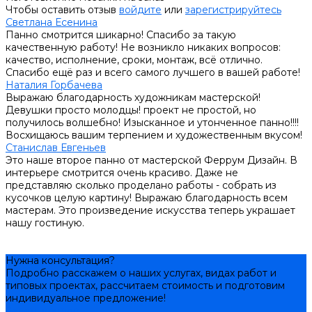
Чтобы оставить отзыв
войдите
или
зарегистрируйтесь
Светлана Есенина
Панно смотрится шикарно! Спасибо за такую
качественную работу! Не возникло никаких вопросов:
качество, исполнение, сроки, монтаж, всё отлично.
Спасибо ещё раз и всего самого лучшего в вашей работе!
Наталия Горбачева
Выражаю благодарность художникам мастерской!
Девушки просто молодцы! проект не простой, но
получилось волшебно! Изысканное и утонченное панно!!!!
Восхищаюсь вашим терпением и художественным вкусом!
Станислав Евгеньев
Это наше второе панно от мастерской Феррум Дизайн. В
интерьере смотрится очень красиво. Даже не
представляю сколько проделано работы - собрать из
кусочков целую картину! Выражаю благодарность всем
мастерам. Это произведение искусства теперь украшает
нашу гостиную.
Нужна консультация?
Подробно расскажем о наших услугах, видах работ и
типовых проектах, рассчитаем стоимость и подготовим
индивидуальное предложение!
Задать вопрос