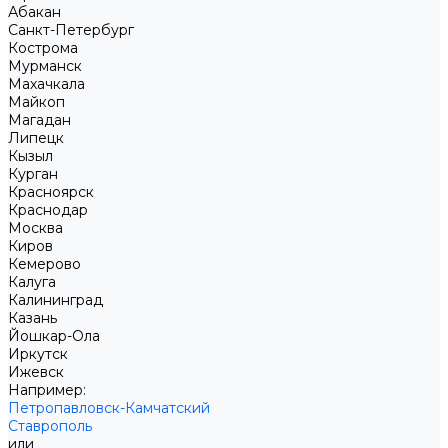
Абакан
Санкт-Петербург
Кострома
Мурманск
Махачкала
Майкоп
Магадан
Липецк
Кызыл
Курган
Красноярск
Краснодар
Москва
Киров
Кемерово
Калуга
Калининград
Казань
Йошкар-Ола
Иркутск
Ижевск
Например:
Петропавловск-Камчатский
Ставрополь
или