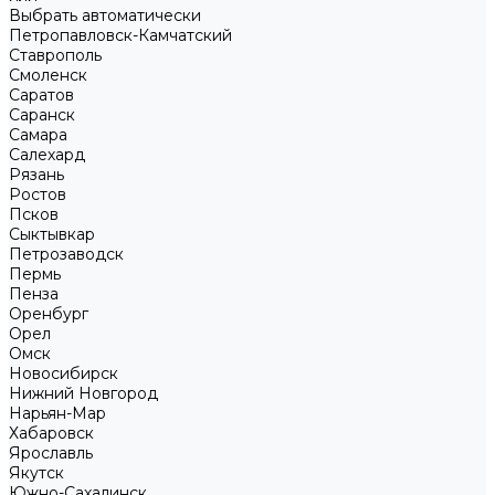
Выбрать автоматически
Петропавловск-Камчатский
Ставрополь
Смоленск
Саратов
Саранск
Самара
Салехард
Рязань
Ростов
Псков
Сыктывкар
Петрозаводск
Пермь
Пенза
Оренбург
Орел
Омск
Новосибирск
Нижний Новгород
Нарьян-Мар
Хабаровск
Ярославль
Якутск
Южно-Сахалинск