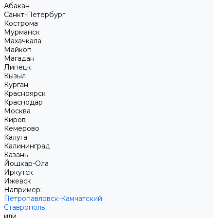
Абакан
Санкт-Петербург
Кострома
Мурманск
Махачкала
Майкоп
Магадан
Липецк
Кызыл
Курган
Красноярск
Краснодар
Москва
Киров
Кемерово
Калуга
Калининград
Казань
Йошкар-Ола
Иркутск
Ижевск
Например:
Петропавловск-Камчатский
Ставрополь
или