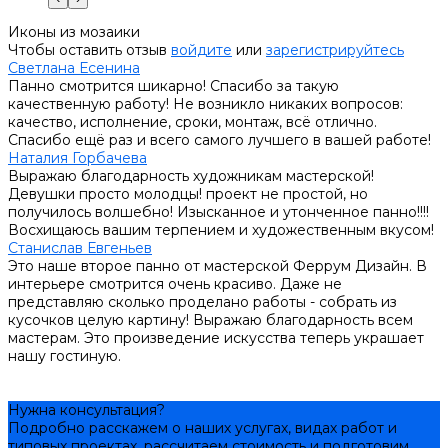
Иконы из мозаики
Чтобы оставить отзыв
войдите
или
зарегистрируйтесь
Светлана Есенина
Панно смотрится шикарно! Спасибо за такую
качественную работу! Не возникло никаких вопросов:
качество, исполнение, сроки, монтаж, всё отлично.
Спасибо ещё раз и всего самого лучшего в вашей работе!
Наталия Горбачева
Выражаю благодарность художникам мастерской!
Девушки просто молодцы! проект не простой, но
получилось волшебно! Изысканное и утонченное панно!!!!
Восхищаюсь вашим терпением и художественным вкусом!
Станислав Евгеньев
Это наше второе панно от мастерской Феррум Дизайн. В
интерьере смотрится очень красиво. Даже не
представляю сколько проделано работы - собрать из
кусочков целую картину! Выражаю благодарность всем
мастерам. Это произведение искусства теперь украшает
нашу гостиную.
Нужна консультация?
Подробно расскажем о наших услугах, видах работ и
типовых проектах, рассчитаем стоимость и подготовим