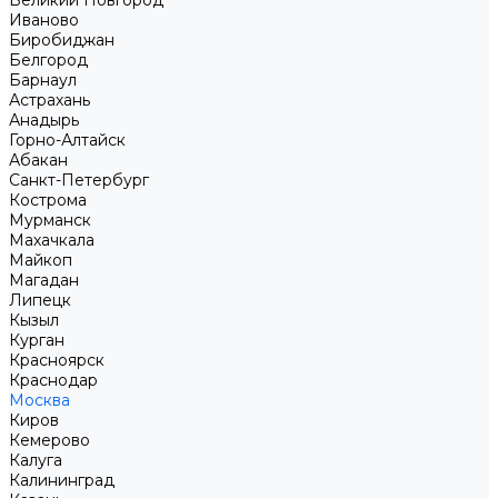
Великий Новгород
Иваново
Биробиджан
Белгород
Барнаул
Астрахань
Анадырь
Горно-Алтайск
Абакан
Санкт-Петербург
Кострома
Мурманск
Махачкала
Майкоп
Магадан
Липецк
Кызыл
Курган
Красноярск
Краснодар
Москва
Киров
Кемерово
Калуга
Калининград