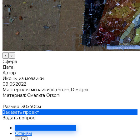
‹
›
Сфера
Дата
Автор
Иконы из мозаики
09.05.2022
Мастерская мозаики «Ferrum Design»
Материал: Смальта Orsoni
Размер: 30х40см
Заказать проект
Задать вопрос
Решение
Отзывы
‹
›