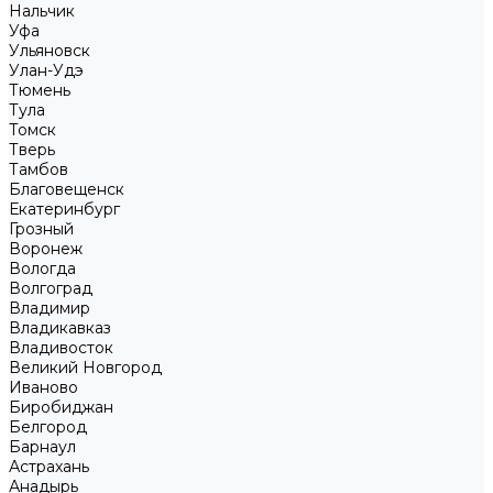
Нальчик
Уфа
Ульяновск
Улан-Удэ
Тюмень
Тула
Томск
Тверь
Тамбов
Благовещенск
Екатеринбург
Грозный
Воронеж
Вологда
Волгоград
Владимир
Владикавказ
Владивосток
Великий Новгород
Иваново
Биробиджан
Белгород
Барнаул
Астрахань
Анадырь