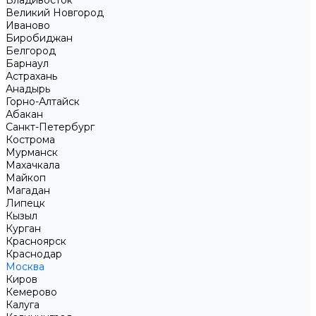
Владивосток
Великий Новгород
Иваново
Биробиджан
Белгород
Барнаул
Астрахань
Анадырь
Горно-Алтайск
Абакан
Санкт-Петербург
Кострома
Мурманск
Махачкала
Майкоп
Магадан
Липецк
Кызыл
Курган
Красноярск
Краснодар
Москва
Киров
Кемерово
Калуга