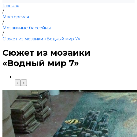
Главная
/
Мастерская
/
Мозаичные бассейны
/
Сюжет из мозаики «Водный мир 7»
Сюжет из мозаики
«Водный мир 7»
‹
›