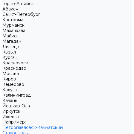
Горно-Алтайск
Абакан
Санкт-Петербург
Кострома
Мурманск
Махачкала
Майкоп
Магадан
Липецк
Кызыл
Курган
Красноярск
Краснодар
Москва
Киров
Кемерово
Калуга
Калининград
Казань
Йошкар-Ола
Иркутск
Ижевск
Например:
Петропавловск-Камчатский
Ставрополь