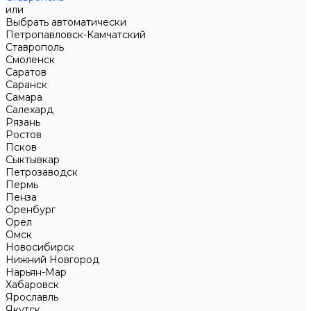
или
Выбрать автоматически
Петропавловск-Камчатский
Ставрополь
Смоленск
Саратов
Саранск
Самара
Салехард
Рязань
Ростов
Псков
Сыктывкар
Петрозаводск
Пермь
Пенза
Оренбург
Орел
Омск
Новосибирск
Нижний Новгород
Нарьян-Мар
Хабаровск
Ярославль
Якутск