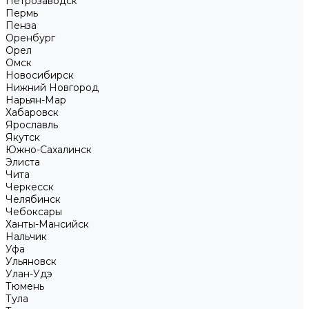
Петрозаводск
Пермь
Пенза
Оренбург
Орел
Омск
Новосибирск
Нижний Новгород
Нарьян-Мар
Хабаровск
Ярославль
Якутск
Южно-Сахалинск
Элиста
Чита
Черкесск
Челябинск
Чебоксары
Ханты-Мансийск
Нальчик
Уфа
Ульяновск
Улан-Удэ
Тюмень
Тула