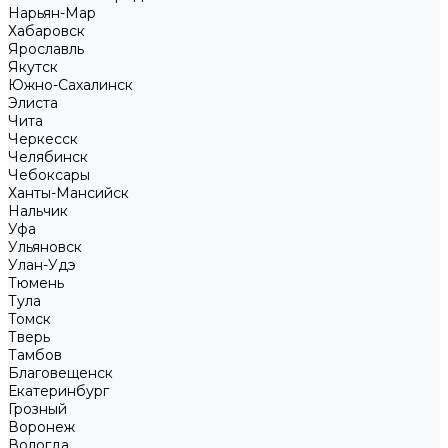
Нарьян-Мар
Хабаровск
Ярославль
Якутск
Южно-Сахалинск
Элиста
Чита
Черкесск
Челябинск
Чебоксары
Ханты-Мансийск
Нальчик
Уфа
Ульяновск
Улан-Удэ
Тюмень
Тула
Томск
Тверь
Тамбов
Благовещенск
Екатеринбург
Грозный
Воронеж
Вологда