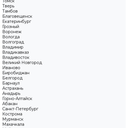
Томск
Тверь
Тамбов
Благовещенск
Екатеринбург
Грозный
Воронеж
Вологда
Волгоград
Владимир
Владикавказ
Владивосток
Великий Новгород
Иваново
Биробиджан
Белгород
Барнаул
Астрахань
Анадырь
Горно-Алтайск
Абакан
Санкт-Петербург
Кострома
Мурманск
Махачкала