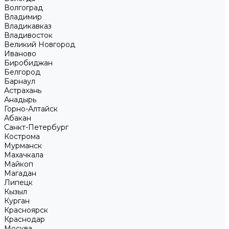
Волгоград
Владимир
Владикавказ
Владивосток
Великий Новгород
Иваново
Биробиджан
Белгород
Барнаул
Астрахань
Анадырь
Горно-Алтайск
Абакан
Санкт-Петербург
Кострома
Мурманск
Махачкала
Майкоп
Магадан
Липецк
Кызыл
Курган
Красноярск
Краснодар
Москва