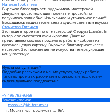
Наталия Горбачева
Выражаю благодарность художникам мастерской!
Девушки просто молодцы! проект не простой, но
получилось волшебно! Изысканное и утонченное панно!!!!
Восхищаюсь вашим терпением и художественным вкусом!
Станислав Евгеньев
Это наше второе панно от мастерской Феррум Дизайн. В
интерьере смотрится очень красиво. Даже не
представляю сколько проделано работы - собрать из
кусочков целую картину! Выражаю благодарность всем
мастерам. Это произведение искусства теперь украшает
нашу гостиную.
Нужна консультация?
Подробно расскажем о наших услугах, видах работ и
типовых проектах, рассчитаем стоимость и подготовим
индивидуальное предложение!
Задать вопрос
+7 495 783-93-58
Заказать звонок
mosaika@kb-ferrum.ru
г. Москва, ул. Трофимова, д. 16А