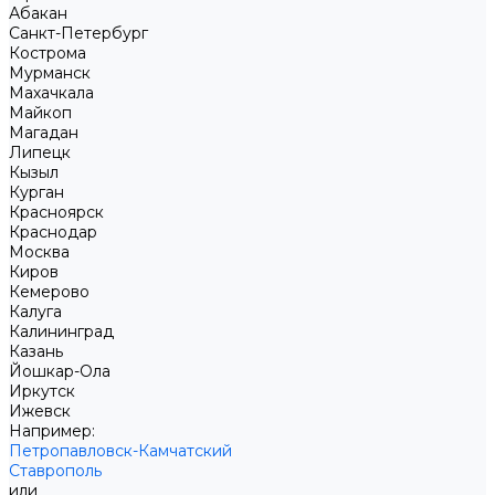
Абакан
Санкт-Петербург
Кострома
Мурманск
Махачкала
Майкоп
Магадан
Липецк
Кызыл
Курган
Красноярск
Краснодар
Москва
Киров
Кемерово
Калуга
Калининград
Казань
Йошкар-Ола
Иркутск
Ижевск
Например:
Петропавловск-Камчатский
Ставрополь
или