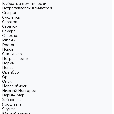
Выбрать автоматически
Петропавловск-Камчатский
Ставрополь
Смоленск
Саратов
Саранск
Самара
Салехард
Рязань
Ростов
Псков
Сыктывкар
Петрозаводск
Пермь
Пенза
Оренбург
Орел
Омск
Новосибирск
Нижний Новгород
Нарьян-Мар
Хабаровск
Ярославль
Якутск
Южно-Сахалинск