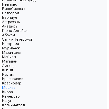
Великий Новгород
Иваново
Биробиджан
Белгород
Барнаул
Астрахань
Анадырь
Горно-Алтайск
Абакан
Санкт-Петербург
Кострома
Мурманск
Махачкала
Майкоп
Магадан
Липецк
Кызыл
Курган
Красноярск
Краснодар
Москва
Киров
Кемерово
Калуга
Калининград