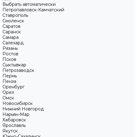
Выбрать автоматически
Петропавловск-Камчатский
Ставрополь
Смоленск
Саратов
Саранск
Самара
Салехард
Рязань
Ростов
Псков
Сыктывкар
Петрозаводск
Пермь
Пенза
Оренбург
Орел
Омск
Новосибирск
Нижний Новгород
Нарьян-Мар
Хабаровск
Ярославль
Якутск
Южно-Сахалинск