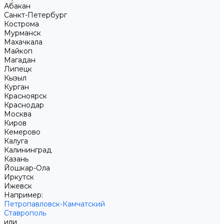
Абакан
Санкт-Петербург
Кострома
Мурманск
Махачкала
Майкоп
Магадан
Липецк
Кызыл
Курган
Красноярск
Краснодар
Москва
Киров
Кемерово
Калуга
Калининград
Казань
Йошкар-Ола
Иркутск
Ижевск
Например:
Петропавловск-Камчатский
Ставрополь
или