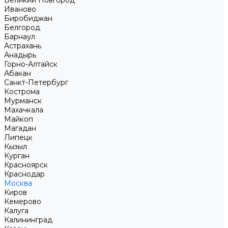
Великий Новгород
Иваново
Биробиджан
Белгород
Барнаул
Астрахань
Анадырь
Горно-Алтайск
Абакан
Санкт-Петербург
Кострома
Мурманск
Махачкала
Майкоп
Магадан
Липецк
Кызыл
Курган
Красноярск
Краснодар
Москва
Киров
Кемерово
Калуга
Калининград