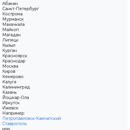
Абакан
Санкт-Петербург
Кострома
Мурманск
Махачкала
Майкоп
Магадан
Липецк
Кызыл
Курган
Красноярск
Краснодар
Москва
Киров
Кемерово
Калуга
Калининград
Казань
Йошкар-Ола
Иркутск
Ижевск
Например:
Петропавловск-Камчатский
Ставрополь
или