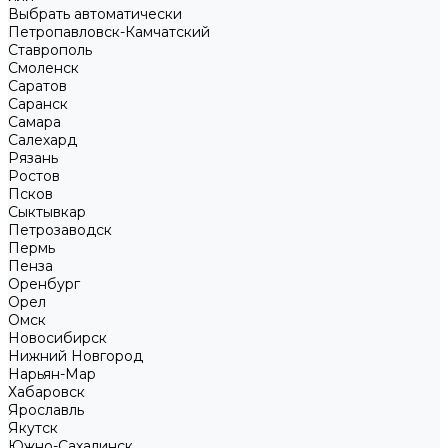
Выбрать автоматически
Петропавловск-Камчатский
Ставрополь
Смоленск
Саратов
Саранск
Самара
Салехард
Рязань
Ростов
Псков
Сыктывкар
Петрозаводск
Пермь
Пенза
Оренбург
Орел
Омск
Новосибирск
Нижний Новгород
Нарьян-Мар
Хабаровск
Ярославль
Якутск
Южно-Сахалинск