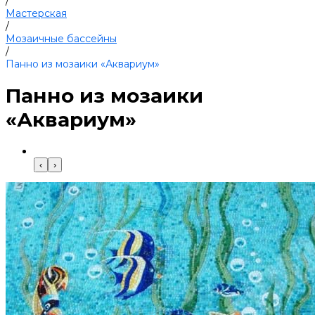
/
Мастерская
/
Мозаичные бассейны
/
Панно из мозаики «Аквариум»
Панно из мозаики
«Аквариум»
‹
›