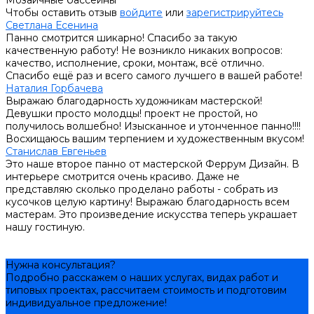
Чтобы оставить отзыв
войдите
или
зарегистрируйтесь
Светлана Есенина
Панно смотрится шикарно! Спасибо за такую
качественную работу! Не возникло никаких вопросов:
качество, исполнение, сроки, монтаж, всё отлично.
Спасибо ещё раз и всего самого лучшего в вашей работе!
Наталия Горбачева
Выражаю благодарность художникам мастерской!
Девушки просто молодцы! проект не простой, но
получилось волшебно! Изысканное и утонченное панно!!!!
Восхищаюсь вашим терпением и художественным вкусом!
Станислав Евгеньев
Это наше второе панно от мастерской Феррум Дизайн. В
интерьере смотрится очень красиво. Даже не
представляю сколько проделано работы - собрать из
кусочков целую картину! Выражаю благодарность всем
мастерам. Это произведение искусства теперь украшает
нашу гостиную.
Нужна консультация?
Подробно расскажем о наших услугах, видах работ и
типовых проектах, рассчитаем стоимость и подготовим
индивидуальное предложение!