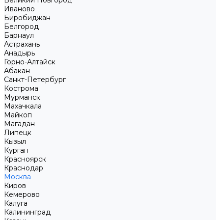
Великий Новгород
Иваново
Биробиджан
Белгород
Барнаул
Астрахань
Анадырь
Горно-Алтайск
Абакан
Санкт-Петербург
Кострома
Мурманск
Махачкала
Майкоп
Магадан
Липецк
Кызыл
Курган
Красноярск
Краснодар
Москва
Киров
Кемерово
Калуга
Калининград