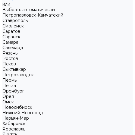
или
Выбрать автоматически
Петропавловск-Камчатский
Ставрополь
Смоленск
Саратов
Саранск
Самара
Салехард
Рязань
Ростов
Псков
Сыктывкар
Петрозаводск
Пермь
Пенза
Оренбург
Орел
Омск
Новосибирск
Нижний Новгород
Нарьян-Мар
Хабаровск
Ярославль
Якутск