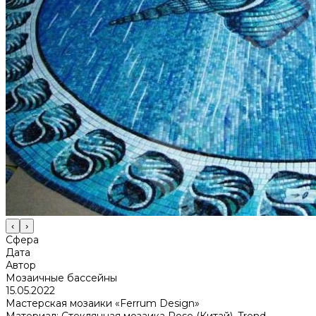
‹
›
Сфера
Дата
Автор
Мозаичные бассейны
15.05.2022
Мастерская мозаики «Ferrum Design»
Материал: Стеклянная мозаика Rose (Китай), Trend