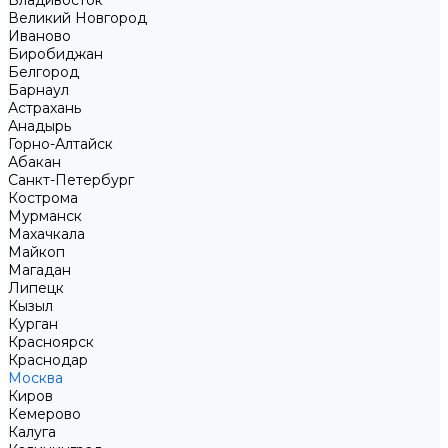
Владивосток
Великий Новгород
Иваново
Биробиджан
Белгород
Барнаул
Астрахань
Анадырь
Горно-Алтайск
Абакан
Санкт-Петербург
Кострома
Мурманск
Махачкала
Майкоп
Магадан
Липецк
Кызыл
Курган
Красноярск
Краснодар
Москва
Киров
Кемерово
Калуга