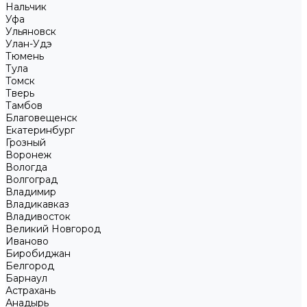
Нальчик
Уфа
Ульяновск
Улан-Удэ
Тюмень
Тула
Томск
Тверь
Тамбов
Благовещенск
Екатеринбург
Грозный
Воронеж
Вологда
Волгоград
Владимир
Владикавказ
Владивосток
Великий Новгород
Иваново
Биробиджан
Белгород
Барнаул
Астрахань
Анадырь