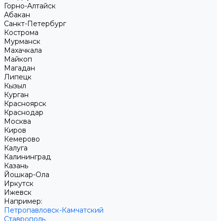
Горно-Алтайск
Абакан
Санкт-Петербург
Кострома
Мурманск
Махачкала
Майкоп
Магадан
Липецк
Кызыл
Курган
Красноярск
Краснодар
Москва
Киров
Кемерово
Калуга
Калининград
Казань
Йошкар-Ола
Иркутск
Ижевск
Например:
Петропавловск-Камчатский
Ставрополь