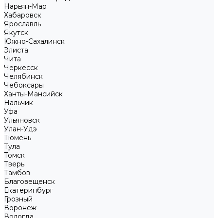
Нарьян-Мар
Хабаровск
Ярославль
Якутск
Южно-Сахалинск
Элиста
Чита
Черкесск
Челябинск
Чебоксары
Ханты-Мансийск
Нальчик
Уфа
Ульяновск
Улан-Удэ
Тюмень
Тула
Томск
Тверь
Тамбов
Благовещенск
Екатеринбург
Грозный
Воронеж
Вологда