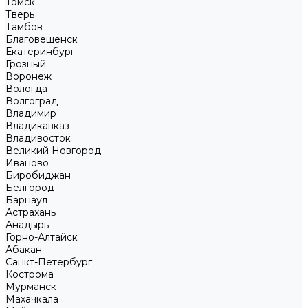
Томск
Тверь
Тамбов
Благовещенск
Екатеринбург
Грозный
Воронеж
Вологда
Волгоград
Владимир
Владикавказ
Владивосток
Великий Новгород
Иваново
Биробиджан
Белгород
Барнаул
Астрахань
Анадырь
Горно-Алтайск
Абакан
Санкт-Петербург
Кострома
Мурманск
Махачкала