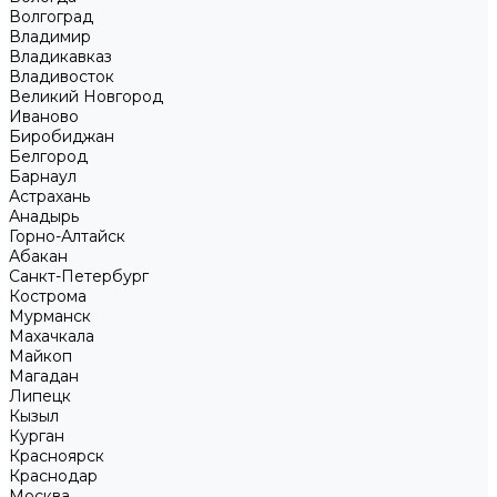
Волгоград
Владимир
Владикавказ
Владивосток
Великий Новгород
Иваново
Биробиджан
Белгород
Барнаул
Астрахань
Анадырь
Горно-Алтайск
Абакан
Санкт-Петербург
Кострома
Мурманск
Махачкала
Майкоп
Магадан
Липецк
Кызыл
Курган
Красноярск
Краснодар
Москва