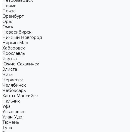
Петрозаводск
Пермь
Пенза
Оренбург
Орел
Омск
Новосибирск
Нижний Новгород
Нарьян-Мар
Хабаровск
Ярославль
Якутск
Южно-Сахалинск
Элиста
Чита
Черкесск
Челябинск
Чебоксары
Ханты-Мансийск
Нальчик
Уфа
Ульяновск
Улан-Удэ
Тюмень
Тула