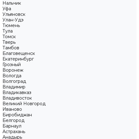
Нальчик
Уфа
Ульяновск
Улан-Удэ
Тюмень
Тула
Томск
Тверь
Тамбов
Благовещенск
Екатеринбург
Грозный
Воронеж
Вологда
Волгоград
Владимир
Владикавказ
Владивосток
Великий Новгород
Иваново
Биробиджан
Белгород
Барнаул
Астрахань
Анадырь