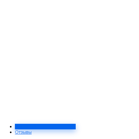
‹
›
Сфера
Дата
Автор
Мозаичные бассейны
15.05.2022
Мастерская мозаики «Ferrum Design»
Материал: стеклянная мозаика Rose (Китай), Trend
(Италия).
Заказать проект
Задать вопрос
Решение
Отзывы
‹
›