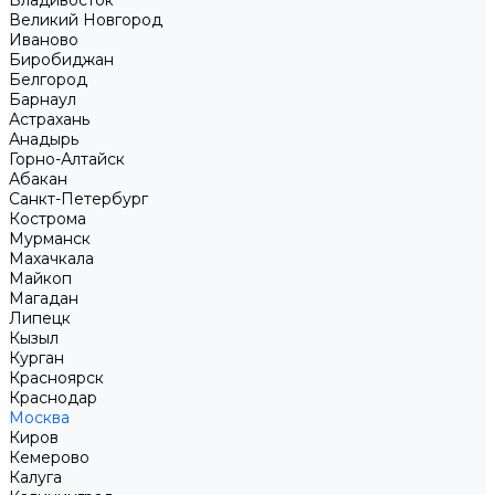
Владивосток
Великий Новгород
Иваново
Биробиджан
Белгород
Барнаул
Астрахань
Анадырь
Горно-Алтайск
Абакан
Санкт-Петербург
Кострома
Мурманск
Махачкала
Майкоп
Магадан
Липецк
Кызыл
Курган
Красноярск
Краснодар
Москва
Киров
Кемерово
Калуга