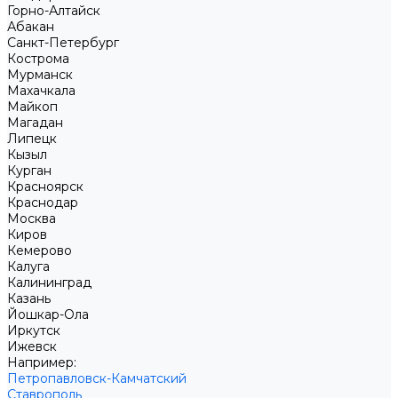
Горно-Алтайск
Абакан
Санкт-Петербург
Кострома
Мурманск
Махачкала
Майкоп
Магадан
Липецк
Кызыл
Курган
Красноярск
Краснодар
Москва
Киров
Кемерово
Калуга
Калининград
Казань
Йошкар-Ола
Иркутск
Ижевск
Например:
Петропавловск-Камчатский
Ставрополь