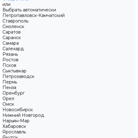
или
Выбрать автоматически
Петропавловск-Камчатский
Ставрополь
Смоленск
Саратов
Саранск
Самара
Салехард
Рязань
Ростов
Псков
Сыктывкар
Петрозаводск
Пермь
Пенза
Оренбург
Орел
Омск
Новосибирск
Нижний Новгород
Нарьян-Мар
Хабаровск
Ярославль
Якутск