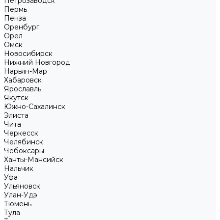
Петрозаводск
Пермь
Пенза
Оренбург
Орел
Омск
Новосибирск
Нижний Новгород
Нарьян-Мар
Хабаровск
Ярославль
Якутск
Южно-Сахалинск
Элиста
Чита
Черкесск
Челябинск
Чебоксары
Ханты-Мансийск
Нальчик
Уфа
Ульяновск
Улан-Удэ
Тюмень
Тула