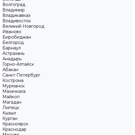
Волгоград
Владимир
Владикавказ
Владивосток
Великий Новгород
Иваново
Биробиджан
Белгород
Барнаул
Астрахань
Анадырь
Горно-Алтайск
Абакан
Санкт-Петербург
Кострома
Мурманск
Махачкала
Майкоп
Магадан
Липецк
Кызыл
Курган
Красноярск
Краснодар
Москва