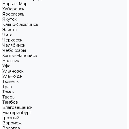
Нарьян-Мар
Хабаровск
Ярославль
Якутск
Южно-Сахалинск
Элиста
Чита
Черкесск
Челябинск
Чебоксары
Ханты-Мансийск
Нальчик
Уфа
Ульяновск
Улан-Удэ
Тюмень
Тула
Томск
Тверь
Тамбов
Благовещенск
Екатеринбург
Грозный
Воронеж
Вологда