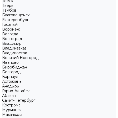
Томск
Тверь
Тамбов
Благовещенск
Екатеринбург
Грозный
Воронеж
Вологда
Волгоград
Владимир
Владикавказ
Владивосток
Великий Новгород
Иваново
Биробиджан
Белгород
Барнаул
Астрахань
Анадырь
Горно-Алтайск
Абакан
Санкт-Петербург
Кострома
Мурманск
Махачкала