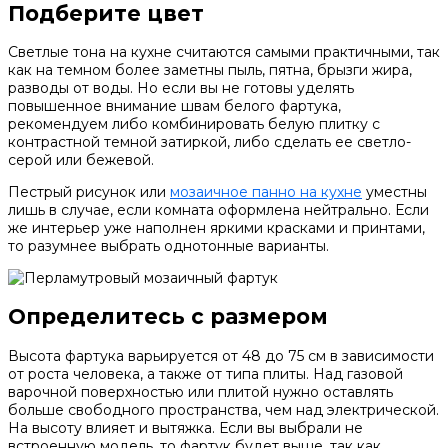
Подберите цвет
Светлые тона на кухне считаются самыми практичными, так
как на темном более заметны пыль, пятна, брызги жира,
разводы от воды. Но если вы не готовы уделять
повышенное внимание швам белого фартука,
рекомендуем либо комбинировать белую плитку с
контрастной темной затиркой, либо сделать ее светло-
серой или бежевой.
Пестрый рисунок или
мозаичное панно на кухне
уместны
лишь в случае, если комната оформлена нейтрально. Если
же интерьер уже наполнен яркими красками и принтами,
то разумнее выбрать однотонные варианты.
Определитесь с размером
Высота фартука варьируется от 48 до 75 см в зависимости
от роста человека, а также от типа плиты. Над газовой
варочной поверхностью или плитой нужно оставлять
больше свободного пространства, чем над электрической.
На высоту влияет и вытяжка. Если вы выбрали не
встроенную модель, то фартук будет выше, так как