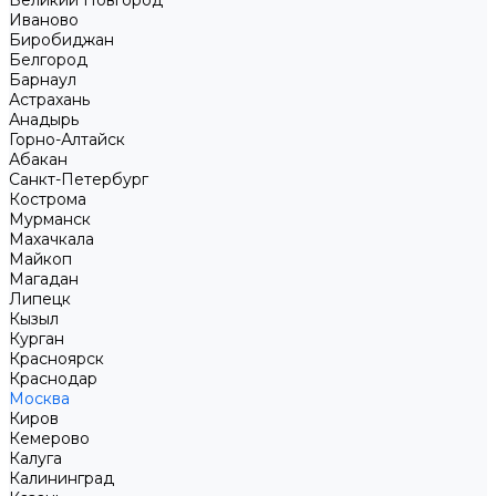
Великий Новгород
Иваново
Биробиджан
Белгород
Барнаул
Астрахань
Анадырь
Горно-Алтайск
Абакан
Санкт-Петербург
Кострома
Мурманск
Махачкала
Майкоп
Магадан
Липецк
Кызыл
Курган
Красноярск
Краснодар
Москва
Киров
Кемерово
Калуга
Калининград