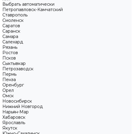
Выбрать автоматически
Петропавловск-Камчатский
Ставрополь
Смоленск
Саратов
Саранск
Самара
Салехард
Рязань
Ростов
Псков
Сыктывкар
Петрозаводск
Пермь
Пенза
Оренбург
Орел
Омск
Новосибирск
Нижний Новгород
Нарьян-Мар
Хабаровск
Ярославль
Якутск
Южно-Сахалинск