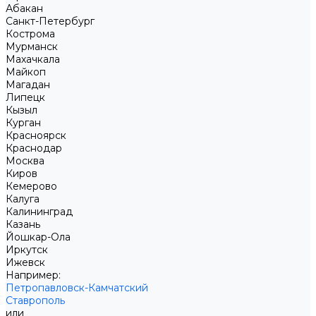
Абакан
Санкт-Петербург
Кострома
Мурманск
Махачкала
Майкоп
Магадан
Липецк
Кызыл
Курган
Красноярск
Краснодар
Москва
Киров
Кемерово
Калуга
Калининград
Казань
Йошкар-Ола
Иркутск
Ижевск
Например:
Петропавловск-Камчатский
Ставрополь
или