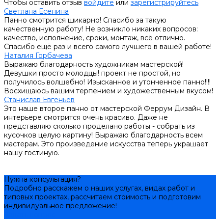
Чтобы оставить отзыв
войдите
или
зарегистрируйтесь
Светлана Есенина
Панно смотрится шикарно! Спасибо за такую
качественную работу! Не возникло никаких вопросов:
качество, исполнение, сроки, монтаж, всё отлично.
Спасибо ещё раз и всего самого лучшего в вашей работе!
Наталия Горбачева
Выражаю благодарность художникам мастерской!
Девушки просто молодцы! проект не простой, но
получилось волшебно! Изысканное и утонченное панно!!!!
Восхищаюсь вашим терпением и художественным вкусом!
Станислав Евгеньев
Это наше второе панно от мастерской Феррум Дизайн. В
интерьере смотрится очень красиво. Даже не
представляю сколько проделано работы - собрать из
кусочков целую картину! Выражаю благодарность всем
мастерам. Это произведение искусства теперь украшает
нашу гостиную.
Нужна консультация?
Подробно расскажем о наших услугах, видах работ и
типовых проектах, рассчитаем стоимость и подготовим
индивидуальное предложение!
Задать вопрос