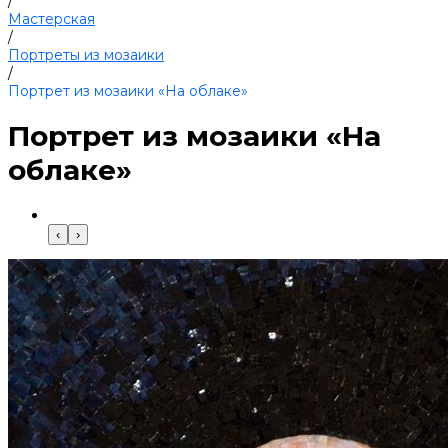
/
Мастерская
/
Портреты из мозаики
/
Портрет из мозаики «На облаке»
Портрет из мозаики «На
облаке»
‹
›