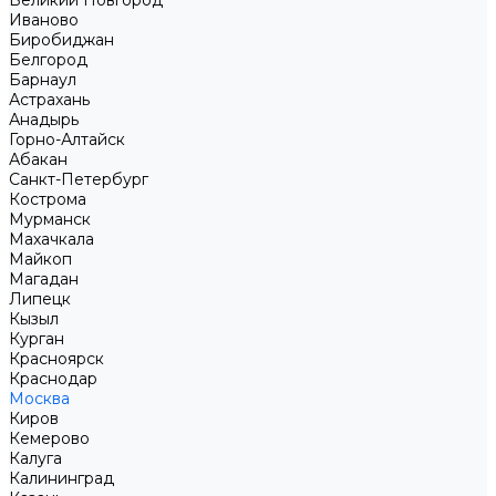
Великий Новгород
Иваново
Биробиджан
Белгород
Барнаул
Астрахань
Анадырь
Горно-Алтайск
Абакан
Санкт-Петербург
Кострома
Мурманск
Махачкала
Майкоп
Магадан
Липецк
Кызыл
Курган
Красноярск
Краснодар
Москва
Киров
Кемерово
Калуга
Калининград