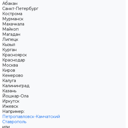
Абакан
Санкт-Петербург
Кострома
Мурманск
Махачкала
Майкоп
Магадан
Липецк
Кызыл
Курган
Красноярск
Краснодар
Москва
Киров
Кемерово
Калуга
Калининград
Казань
Йошкар-Ола
Иркутск
Ижевск
Например:
Петропавловск-Камчатский
Ставрополь
или