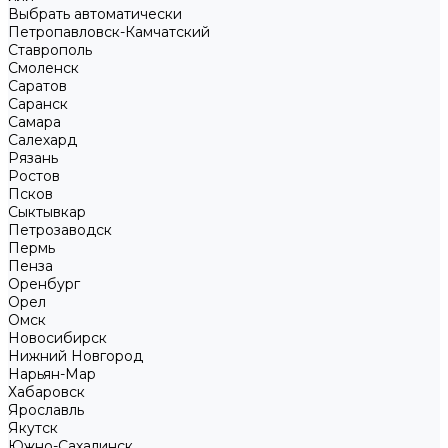
Выбрать автоматически
Петропавловск-Камчатский
Ставрополь
Смоленск
Саратов
Саранск
Самара
Салехард
Рязань
Ростов
Псков
Сыктывкар
Петрозаводск
Пермь
Пенза
Оренбург
Орел
Омск
Новосибирск
Нижний Новгород
Нарьян-Мар
Хабаровск
Ярославль
Якутск
Южно-Сахалинск