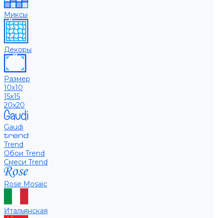
Миксы
Декоры
Размер
10х10
15х15
20х20
Gaudi
Trend
Обои Trend
Смеси Trend
Rose Mosaic
Итальянская