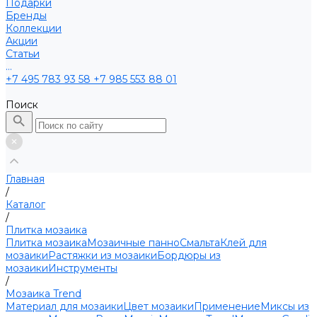
Подарки
Бренды
Коллекции
Акции
Статьи
...
+7 495 783 93 58
+7 985 553 88 01
Поиск
Главная
/
Каталог
/
Плитка мозаика
Плитка мозаика
Мозаичные панно
Смальта
Клей для
мозаики
Растяжки из мозаики
Бордюры из
мозаики
Инструменты
/
Мозаика Trend
Материал для мозаики
Цвет мозаики
Применение
Миксы из