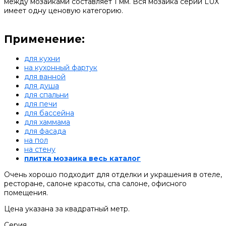
между мозаиками составляет 1 мм. Вся мозаика серии LUX
имеет одну ценовую категорию.
Применение:
для кухни
на кухонный фартук
для ванной
для душа
для спальни
для печи
для бассейна
для хаммама
для фасада
на пол
на стену
плитка мозаика весь каталог
Очень хорошо подходит для отделки и украшения в отеле,
ресторане, салоне красоты, спа салоне, офисного
помещения.
Цена указана за квадратный метр.
Серия