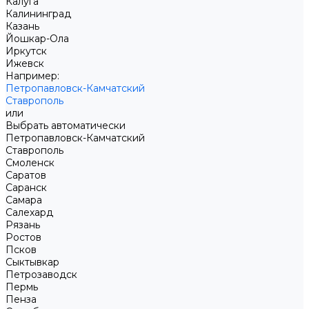
Калуга
Калининград
Казань
Йошкар-Ола
Иркутск
Ижевск
Например:
Петропавловск-Камчатский
Ставрополь
или
Выбрать автоматически
Петропавловск-Камчатский
Ставрополь
Смоленск
Саратов
Саранск
Самара
Салехард
Рязань
Ростов
Псков
Сыктывкар
Петрозаводск
Пермь
Пенза