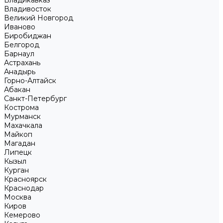
Владикавказ
Владивосток
Великий Новгород
Иваново
Биробиджан
Белгород
Барнаул
Астрахань
Анадырь
Горно-Алтайск
Абакан
Санкт-Петербург
Кострома
Мурманск
Махачкала
Майкоп
Магадан
Липецк
Кызыл
Курган
Красноярск
Краснодар
Москва
Киров
Кемерово