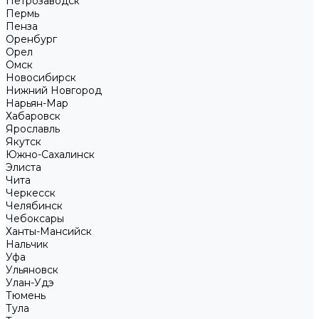
Петрозаводск
Пермь
Пенза
Оренбург
Орел
Омск
Новосибирск
Нижний Новгород
Нарьян-Мар
Хабаровск
Ярославль
Якутск
Южно-Сахалинск
Элиста
Чита
Черкесск
Челябинск
Чебоксары
Ханты-Мансийск
Нальчик
Уфа
Ульяновск
Улан-Удэ
Тюмень
Тула