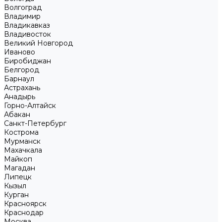
Волгоград
Владимир
Владикавказ
Владивосток
Великий Новгород
Иваново
Биробиджан
Белгород
Барнаул
Астрахань
Анадырь
Горно-Алтайск
Абакан
Санкт-Петербург
Кострома
Мурманск
Махачкала
Майкоп
Магадан
Липецк
Кызыл
Курган
Красноярск
Краснодар
Москва