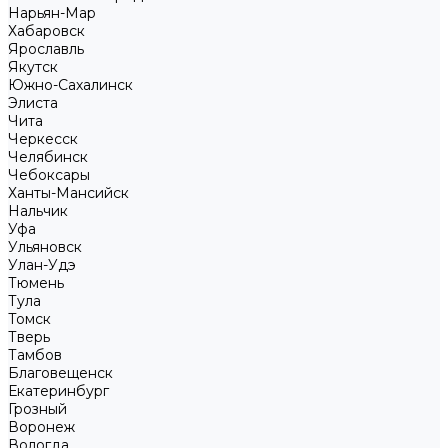
Нарьян-Мар
Хабаровск
Ярославль
Якутск
Южно-Сахалинск
Элиста
Чита
Черкесск
Челябинск
Чебоксары
Ханты-Мансийск
Нальчик
Уфа
Ульяновск
Улан-Удэ
Тюмень
Тула
Томск
Тверь
Тамбов
Благовещенск
Екатеринбург
Грозный
Воронеж
Вологда