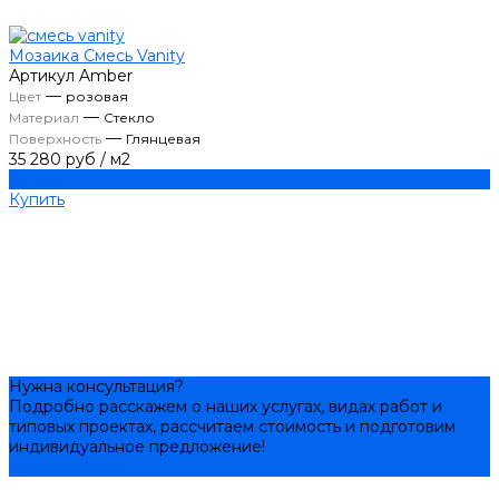
Мозаика Смесь Vanity
Артикул
Amber
—
Цвет
розовая
—
Материал
Стекло
—
Поверхность
Глянцевая
35 280 руб
/
м2
Купить
Купить
Нужна консультация?
Подробно расскажем о наших услугах, видах работ и
типовых проектах, рассчитаем стоимость и подготовим
индивидуальное предложение!
Задать вопрос