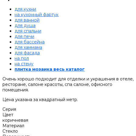
для кухни
на кухонный фартук
для ванной
для душа
для спальни
для печи
для бассейна
для хаммама
для фасада
на пол
на стену
плитка мозаика весь каталог
Очень хорошо подходит для отделки и украшения в отеле,
ресторане, салоне красоты, спа салоне, офисного
помещения.
Цена указана за квадратный метр.
Серия
Цвет
коричневая
Материал
Стекло